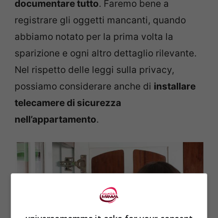
documentare tutto
. Faremo bene a
registrare gli oggetti mancanti, quando
abbiamo notato per la prima volta la
sparizione e ogni altro dettaglio rilevante.
Nel rispetto delle leggi sulla privacy,
possiamo considerare anche di
installare
telecamere di sicurezza
nell’appartamento
.