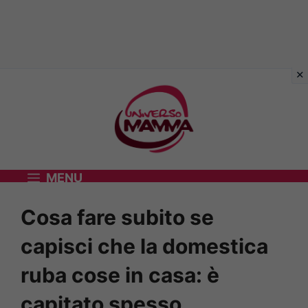
Vai
al
contenuto
MENU
Cosa fare subito se
capisci che la domestica
ruba cose in casa: è
capitato spesso