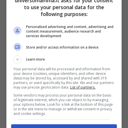
universomamma.it asks for your consent
to use your personal data for the
following purposes:
Personalised advertising and content, advertising and
content measurement, audience research and
I furti da parte di chi lavora in casa nostra, ahinoi, non
services development
sono così infrequenti – universomamma.it
Store and/or access information on a device
Prima ancora però dovremo
confrontarci
Learn more
direttamente con la badante
, per esporle i
Your personal data will be processed and information from
your device (cookies, unique identifiers, and other device
nostri sospetti e le nostre preoccupazioni.
data) may be stored by, accessed by and shared with 319
partners, or used specifically by this site. We and our partners
Potremmo anche essere in presenza di un
may use precise geolocation data.
List of partners.
Some vendors may process your personal data on the basis
malinteso o di un errore. Pertanto una
of legitimate interest, which you can object to by managing
your options below. Look for a link at the bottom of this page
semplice chiarificazione potrebbe bastare
or in the site menu to manage or withdraw consent in privacy
and cookie settings.
a risolvere tutto senza patemi d’animo.
Serviranno cautela e prudenza. Solo dopo