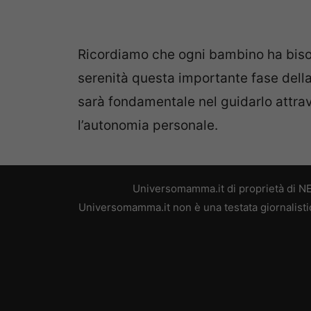
Ricordiamo che ogni bambino ha bisog
serenità questa importante fase della
sarà fondamentale nel guidarlo attra
l’autonomia personale.
Universomamma.it di proprietà di N
Universomamma.it non è una testata giornalistic