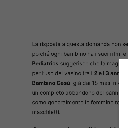
La risposta a questa domanda non seg
poiché ogni bambino ha i suoi ritmi e 
Pediatrics
suggerisce che la maggior 
per l’uso del vasino tra i
2 e i 3 anni
di
Bambino Gesù
, già dai 18 mesi molti 
un completo abbandono del pannolino 
come generalmente le femmine tendan
maschietti.