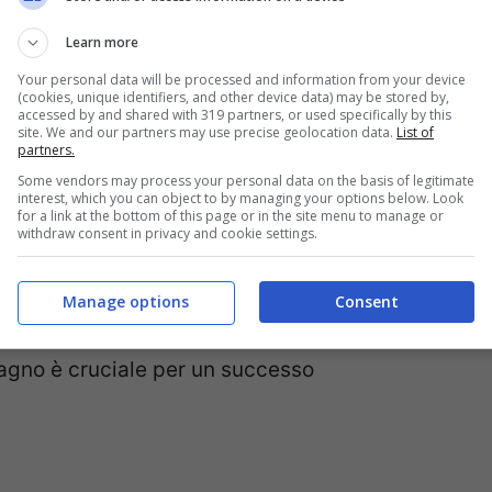
on è pronto a togliere il
o all’uso del vasino)
Learn more
Your personal data will be processed and information from your device
(cookies, unique identifiers, and other device data) may be stored by,
 figlio allo spannolinamento, è fondamentale
accessed by and shared with 319 partners, or used specifically by this
site. We and our partners may use precise geolocation data.
List of
ti e reazioni. Se si notano frequentemente
partners.
a un interesse attivo verso il vasinotto,
Some vendors may process your personal data on the basis of legitimate
interest, which you can object to by managing your options below. Look
for a link at the bottom of this page or in the site menu to manage or
 arrivato il momento giusto. Allo stesso
withdraw consent in privacy and cookie settings.
ndo a seguire indicazioni semplici o mostra
be essere necessario attendere ancora un po’.
Manage options
Consent
no un ruolo importante: essere in grado di
bagno è cruciale per un successo