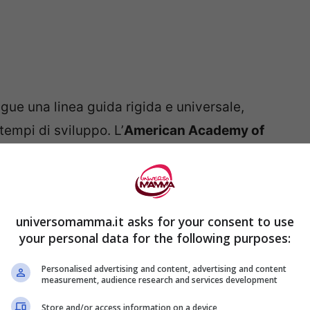
ue una linea guida rigida e universale,
tempi di sviluppo. L’
American Academy of
parte dei bambini inizia a mostrare interesse
 età. Tuttavia, secondo l’
Ospedale Pediatrico
bambini iniziano a controllare gli sfinteri, con
universomamma.it asks for your consent to use
intorno ai 24-27 mesi. È interessante notare
your personal data for the following purposes:
o ad essere pronte prima rispetto ai
Personalised advertising and content, advertising and content
measurement, audience research and services development
Store and/or access information on a device