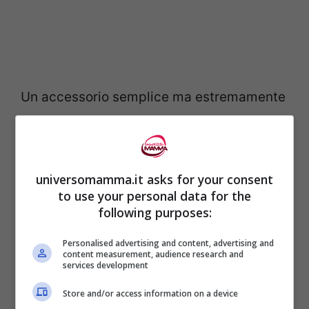
Un accessorio semplice ma estremamente
utile che consente ai neogenitori di avere
sempre a portata di mano tutto
l’occorrente durante le passeggiate con il
universomamma.it asks for your consent
bebè è il
portaoggetti per passeggino
.
to use your personal data for the
following purposes:
Cambiare i pannolini fuori casa non sarà
Personalised advertising and content, advertising and
content measurement, audience research and
più un problema grazie al
fasciatoio
services development
portatile
, un accessorio pratico e facile da
Store and/or access information on a device
pulire, che garantisce comfort al bambino