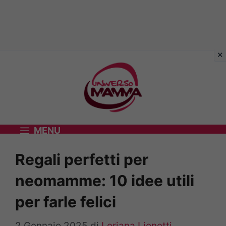
Vai
al
contenuto
MENU
Regali perfetti per
neomamme: 10 idee utili
per farle felici
2 Gennaio 2025
di
Loriana Lionetti