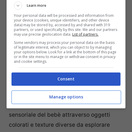
Learn more
ovunque ci si trovi.
Your personal data will be processed and information from
your device (cookies, unique identifiers, and other device
data) may be stored by, accessed by and shared with 319
Fondamentale per consentire al bambino
partners, or used specifically by this site. We and our partners
may use precise geolocation data.
List of partners.
di giocare in sicurezza sul pavimento, il
Some vendors may process your personal data on the basis
tappeto gioco
stimola allo stesso tempo lo
of legitimate interest, which you can object to by managing
your options below. Look for a link at the bottom of this page
sviluppo delle sue abilità motorie grazie
or in the site menu to manage or withdraw consent in privacy
and cookie settings.
alla superficie comoda ed isolante dal
freddo del pavimento.
Consent
Ideale per i momenti di “tummy time”, il
Manage options
cuscino multisensoriale
stimola l’attività
sensoriale del bebè attraverso oggetti
colorati e texture diverse da esplorare