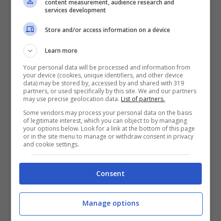
content measurement, audience research and
Attraverso questi compagni invisibili, i più
services development
piccoli esplorano concetti come
Store and/or access information on a device
l’autonomia emotiva
e la differenziazione
Learn more
dal mondo esterno. L’amico immaginario
Your personal data will be processed and information from
diventa così uno strumento attraverso cui
your device (cookies, unique identifiers, and other device
data) may be stored by, accessed by and shared with 319
il bambino può elaborare pensieri ed
partners, or used specifically by this site. We and our partners
may use precise geolocation data.
List of partners.
emozioni complesse in un modo
Some vendors may process your personal data on the basis
of legitimate interest, which you can object to by managing
accessibile alla sua età.
your options below. Look for a link at the bottom of this page
or in the site menu to manage or withdraw consent in privacy
and cookie settings.
La
consapevolezza della distinzione tra
realtà e finzione
gioca un ruolo cruciale in
Consent
questo processo. Contrariamente a quanto
Manage options
si potrebbe pensare, i bambini sono ben