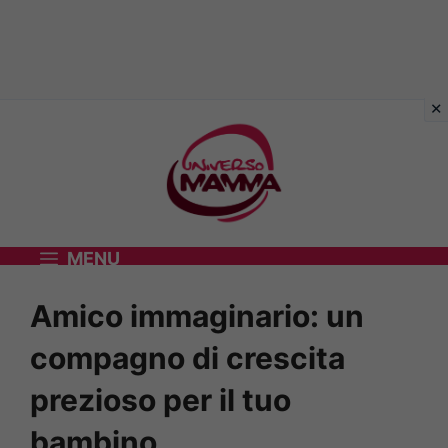
Vai
al
contenuto
MENU
Amico immaginario: un
compagno di crescita
prezioso per il tuo
bambino