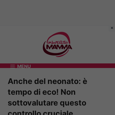
Vai
al
contenuto
MENU
Anche del neonato: è
tempo di eco! Non
sottovalutare questo
controllo cruciale