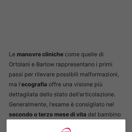
Le
manovre cliniche
come quelle di
Ortolani e Barlow rappresentano i primi
passi per rilevare possibili malformazioni,
ma l’
ecografia
offre una visione più
dettagliata dello stato dell’articolazione.
Generalmente, l’esame è consigliato nel
secondo o terzo mese di vita
del bambino
se non vi sono fattori di rischio evidenti;