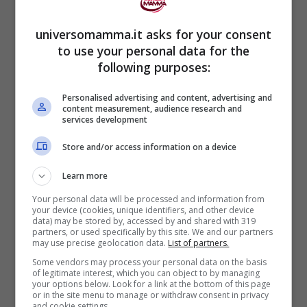
tuttavia, è necessario effettuarlo
immediatamente nelle prime settimane in
universomamma.it asks for your consent
to use your personal data for the
presenza di specifiche condizioni.
following purposes:
Nonostante l’esame ecografico non sia
Personalised advertising and content, advertising and
content measurement, audience research and
obbligatorio secondo le linee guida
services development
nazionali italiane, è fortemente
Store and/or access information on a device
raccomandato dai pediatri, soprattutto nei
Learn more
casi a rischio. La pratica varia da regione a
Your personal data will be processed and information from
regione, con alcune che adottano uno
your device (cookies, unique identifiers, and other device
data) may be stored by, accessed by and shared with 319
partners, or used specifically by this site. We and our partners
screening selettivo
basato sui fattori di
may use precise geolocation data.
List of partners.
rischio, mentre altre propongono lo
Some vendors may process your personal data on the basis
of legitimate interest, which you can object to by managing
screening universale
a tutti i neonati.
your options below. Look for a link at the bottom of this page
or in the site menu to manage or withdraw consent in privacy
and cookie settings.