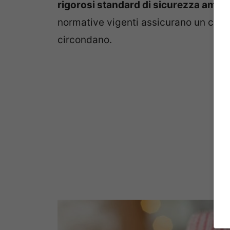
rigorosi standard di sicurezza ambi
normative vigenti assicurano un contat
circondano.