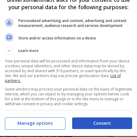
entale
.
Plastica
,
metallo
,
tessuti
conformi alle
your personal data for the following purposes:
to sicuro tra il bambino e gli oggetti che lo
Personalised advertising and content, advertising and content
measurement, audience research and services development
Store and/or access information on a device
Learn more
Your personal data will be processed and information from your device
(cookies, unique identifiers, and other device data) may be stored by,
accessed by and shared with 319 partners, or used specifically by this
site. We and our partners may use precise geolocation data.
List of
partners.
Some vendors may process your personal data on the basis of legitimate
interest, which you can object to by managing your options below. Look
for a link at the bottom of this page or in the site menu to manage or
withdraw consent in privacy and cookie settings.
Manage options
Consent