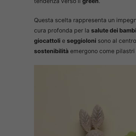
tendenza verso il
green
.
Questa scelta rappresenta un impegno
cura profonda per la
salute dei bamb
giocattoli
e
seggioloni
sono al centro
sostenibilità
emergono come pilastri 