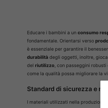
Educare i bambini a un
consumo res
fondamentale. Orientarsi verso
prodot
è essenziale per garantire il benesser
durabilità
degli oggetti, inoltre, gio
del
riutilizzo
, con passeggini robusti 
come la qualità possa migliorare la vi
Standard di sicurezza e mat
I materiali utilizzati nella produzione