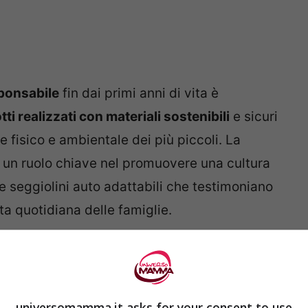
ponsabile
fin dai primi anni di vita è
ti realizzati con materiali sostenibili
e sicuri
e fisico e ambientale dei più piccoli. La
ca un ruolo chiave nel promuovere una cultura
e seggiolini auto adattabili che testimoniano
ta quotidiana delle famiglie.
eriali sostenibili
 dei beni per l’infanzia devono rispettare
universomamma.it asks for your consent to use