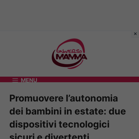
Vai
al
contenuto
MENU
Promuovere l’autonomia
dei bambini in estate: due
dispositivi tecnologici
sicuri e divertenti