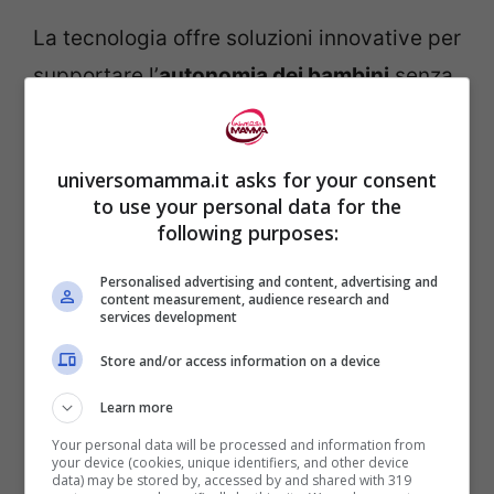
La tecnologia offre soluzioni innovative per
supportare l’
autonomia dei bambini
senza
trascurare la sicurezza:
universomamma.it asks for your consent
Smartwatch GPS per bambini
:
to use your personal data for the
Questo dispositivo permette di
following purposes:
localizzare il bambino in tempo reale
Personalised advertising and content, advertising and
e di effettuare chiamate a numeri
content measurement, audience research and
services development
preselezionati. Offre funzionalità
Store and/or access information on a device
come il tasto SOS e la definizione di
aree sicure. È importante scegliere
Learn more
modelli che rispettino la privacy e
Your personal data will be processed and information from
your device (cookies, unique identifiers, and other device
che siano dotati di una buona
data) may be stored by, accessed by and shared with 319