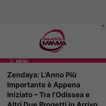
Vai
al
contenuto
MENU
Zendaya: L’Anno Più
Importante è Appena
Iniziato – Tra l’Odissea e
Altri Due Progetti in Arrivo