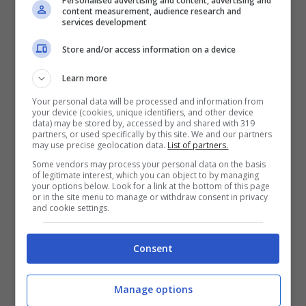
Personalised advertising and content, advertising and
content measurement, audience research and
riscritture, una serie che cambia pelle con i
services development
suoi personaggi. Il secondo è più
Store and/or access information on a device
sfuggente: si parla di un nuovo capitolo
Learn more
dell’universo
Spider-Man
in sviluppo
Your personal data will be processed and information from
presso Sony/Marvel. Al momento della
your device (cookies, unique identifiers, and other device
data) may be stored by, accessed by and shared with 319
stesura, non ci sono conferme definitive di
partners, or used specifically by this site. We and our partners
may use precise geolocation data.
List of partners.
cast o calendario. In assenza di certezze,
Some vendors may process your personal data on the basis
vale la bussola: scegliere progetti dove
of legitimate interest, which you can object to by managing
your options below. Look for a link at the bottom of this page
or in the site menu to manage or withdraw consent in privacy
può incidere anche fuori campo. L’ha già
and cookie settings.
fatto come produttrice esecutiva in
Euphoria e durante la lavorazione di
Consent
Malcolm & Marie, girato in piena pandemia
Manage options
con una troupe ridotta e tempi serrati. È lì