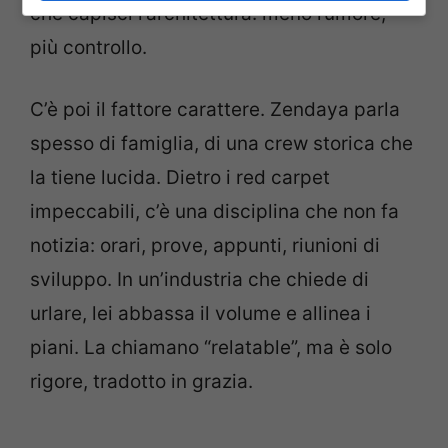
che capisci l’architettura: meno rumore,
più controllo.
C’è poi il fattore carattere. Zendaya parla
spesso di famiglia, di una crew storica che
la tiene lucida. Dietro i red carpet
impeccabili, c’è una disciplina che non fa
notizia: orari, prove, appunti, riunioni di
sviluppo. In un’industria che chiede di
urlare, lei abbassa il volume e allinea i
piani. La chiamano “relatable”, ma è solo
rigore, tradotto in grazia.