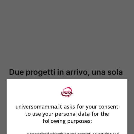
Due progetti in arrivo, una sola
bussola
Il primo è atteso e insieme sospeso:
universomamma.it asks for your consent
Euphoria
3 è in sviluppo, con la rete che
to use your personal data for the
nel 2024 ha ribadito l’impegno ma senza
following purposes:
data d’uscita. Tradotto: lavoro lungo,