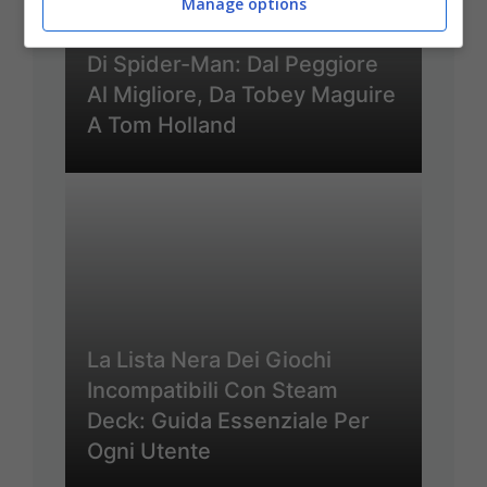
Manage options
Classifica Completa Dei Film
Di Spider-Man: Dal Peggiore
Al Migliore, Da Tobey Maguire
A Tom Holland
La Lista Nera Dei Giochi
Incompatibili Con Steam
Deck: Guida Essenziale Per
Ogni Utente