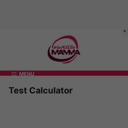
Vai
al
contenuto
MENU
Test Calculator