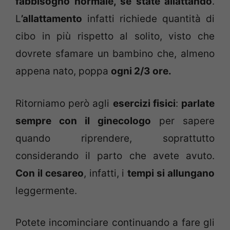
fabbisogno normale, se state allattando
.
L
’
allattamento
infatti richiede quantità di
cibo in più rispetto al solito, visto che
dovrete sfamare un bambino che, almeno
appena nato, poppa
ogni 2/3 ore.
Ritorniamo però agli
esercizi fisici
:
parlate
sempre con il ginecologo
per sapere
quando riprendere, soprattutto
considerando il parto che avete avuto.
Con il
cesareo
, infatti, i
tempi si allungano
leggermente.
Potete incominciare continuando a fare gli