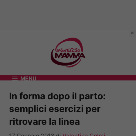
Vai
al
contenuto
MENU
In forma dopo il parto:
semplici esercizi per
ritrovare la linea
17 Gennaio 2013
di
Valentina Colmi