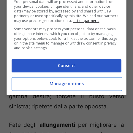
Your personal data will be processed and information from
your device (cookies, unique identifiers, and other device
data) may be stored by, accessed by and shared with 319
partners, or used specifically by this site. We and our partners
Per il passo successivo,
passati sei mesi
may use precise geolocation data.
List of partners.
dal parto
, potete, sempre stando sdraiate
Some vendors may process your personal data on the basis
of legitimate interest, which you can object to by managing
sulla schiena, cercare di allungare le
your options below. Look for a link at the bottom of this page
or in the site menu to manage or withdraw consent in privacy
gambe verso l’alto, concentrandovi sulla
and cookie settings.
respirazione.
Consent
Potete poi
praticare delle torsioni
, come si
Manage options
praticano nello
yoga
: sedute, piegate la
gamba destra; torcete il busto verso
sinistra; ripetete dalla parte opposta.
Fate degli
allungamenti
per migliorare la