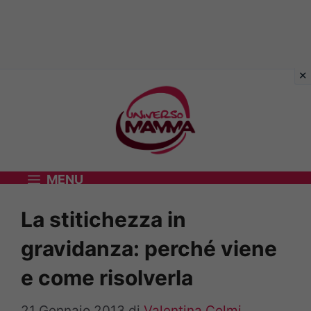
Vai
al
contenuto
MENU
La stitichezza in
gravidanza: perché viene
e come risolverla
21 Gennaio 2013
di
Valentina Colmi