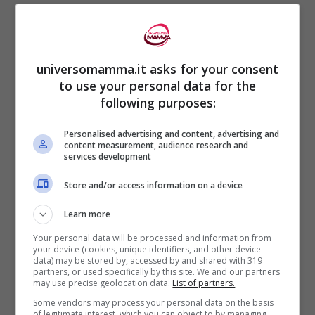
che possono provocare aria nello
stomaco (come i fagioli) o
le
verdure verdi,
come i broccoli o gli
universomamma.it asks for your consent
spinaci, che portano anch’essi ad un
to use your personal data for the
following purposes:
eccessivo gonfiore.
Bevete in abbondanza
, circa due
Personalised advertising and content, advertising and
content measurement, audience research and
litri al giorno.
services development
Masticate piano
quando mangiate
Store and/or access information on a device
per cercare di
evitare di ingerire aria
Learn more
(anch’essa produttrice di
Your personal data will be processed and information from
gas nell’intestino).
your device (cookies, unique identifiers, and other device
data) may be stored by, accessed by and shared with 319
Camminate
: una leggera
partners, or used specifically by this site. We and our partners
may use precise geolocation data.
List of partners.
attività
fisica
, oltre a favorire la
Some vendors may process your personal data on the basis
of legitimate interest, which you can object to by managing