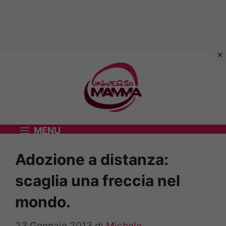
Vai
al
contenuto
MENU
Adozione a distanza:
scaglia una freccia nel
mondo.
23 Gennaio 2013
di
Michele