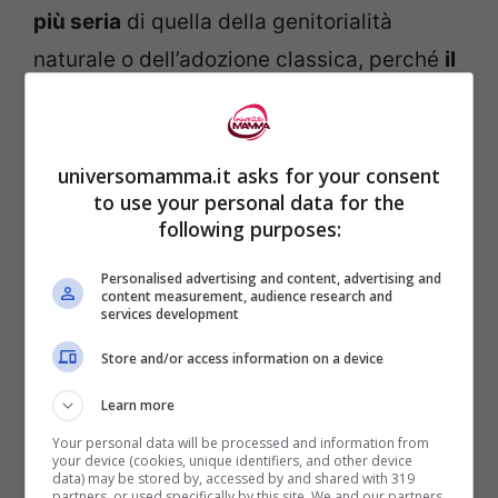
più seria
di quella della genitorialità
naturale o dell’adozione classica, perché
il
figlio, fisicamente, non c’è, non è con
noi.
E’
in Africa, in India, in Libia
e, con il
bollettino postale mensile,
invio un
universomamma.it asks for your consent
to use your personal data for the
contributo
a qualcuno di cui
sento e
following purposes:
accolgo la presenza nella mia vita, ma
Personalised advertising and content, advertising and
senza ricevere nulla in cambio, senza che
content measurement, audience research and
services development
lui neanche ci sia…
Store and/or access information on a device
E’ un bel
gesto di fiducia, di accoglienza,
Learn more
di cura per la cura,
senza rientri sul piano
Your personal data will be processed and information from
your device (cookies, unique identifiers, and other device
affettivo per sé, solo con l’idea di
esserci
data) may be stored by, accessed by and shared with 319
partners, or used specifically by this site. We and our partners