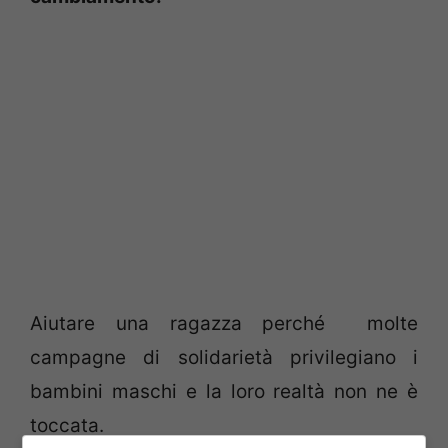
Aiutare una ragazza perché molte
campagne di solidarietà privilegiano i
bambini maschi e la loro realtà non ne è
toccata.