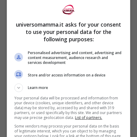
Aiutare una ragazza perché non aiutarla ha
un costo altissimo, poi nel tempo.
universomamma.it asks for your consent
to use your personal data for the
following purposes:
Girl effect è sostenuto da Nike Fondation
in collaborazione con
Novo Fondation
.
Personalised advertising and content, advertising and
content measurement, audience research and
services development
La campagna prevede una donazione di
Store and/or access information on a device
100 milioni di dollari per le ragazze in
Learn more
paesi come Etiopia, Kenia, Liberia o India.
Your personal data will be processed and information from
your device (cookies, unique identifiers, and other device
data) may be stored by, accessed by and shared with 319
Nel sito potete anche
scegliere il progetto
partners, or used specifically by this site. We and our partners
may use precise geolocation data.
List of partners.
da sostenere e come. Si parte da
kit per
Some vendors may process your personal data on the basis
of legitimate interest, which you can object to by managing
l’igiene femminil
e da pochi dollari fino ad
your options below. Look for a link at the bottom of this page