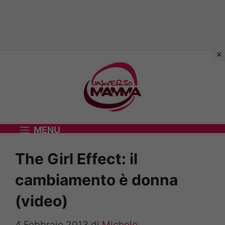
Vai
al
contenuto
MENU
The Girl Effect: il
cambiamento è donna
(video)
4 Febbraio 2013
di
Michele