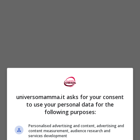
universomamma.it asks for your consent
Entrambi i ruoli, quello
del mediatore
e
to use your personal data for the
quello del
legale
sono importanti,
following purposes:
soprattutto
quando
ci sono dei figli, e
Personalised advertising and content, advertising and
spesso dei minori
di mezzo.
È a questi
content measurement, audience research and
services development