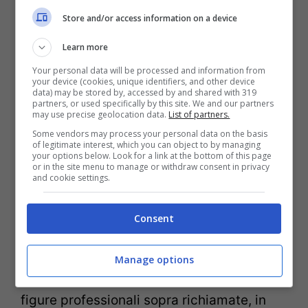
ultimi che
l’attenzione degli organi
Store and/or access information on a device
giudiziari
si rivolge.
Learn more
I minori
devono essere
tutelati
nella loro
Your personal data will be processed and information from
your device (cookies, unique identifiers, and other device
crescita personale
e nella loro
vita di
data) may be stored by, accessed by and shared with 319
partners, or used specifically by this site. We and our partners
may use precise geolocation data.
List of partners.
relazione
, affinché il
trauma della
Some vendors may process your personal data on the basis
separazione
dei genitori non li
inibisca
of legitimate interest, which you can object to by managing
your options below. Look for a link at the bottom of this page
nella crescita.
or in the site menu to manage or withdraw consent in privacy
and cookie settings.
Quindi cara mamma, se ti rendi conto che
Consent
il rapporto con il tuo lui è ormai finito, ma
quello che vi unisce ancora è la presenza
Manage options
di un figlio, non esitare a rivolgerti alle
figure professionali sopra richiamate, in