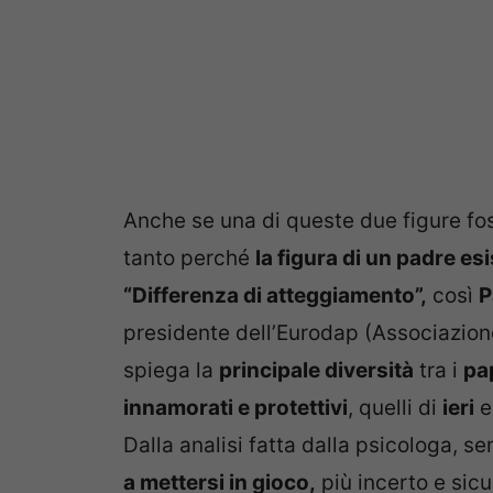
Anche se una di queste due figure fos
tanto perché
la figura di un padre es
“Differenza di atteggiamento”,
così
P
presidente dell’Eurodap (Associazione
spiega la
principale diversità
tra i
pa
innamorati e protettivi
, quelli di
ieri
e
Dalla analisi fatta dalla psicologa, s
a mettersi in gioco,
più incerto e si