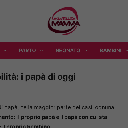
PARTO
NEONATO
BAMBINI
ità: i papà di oggi
i papà, nella maggior parte dei casi, ognuna
imento
: il
proprio papà e il papà con cui sta
 il proprio bambino
.