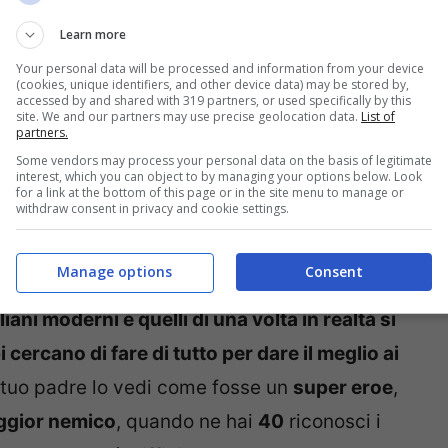
e
. Chi di noi non si è un po’ commosso
Learn more
 e incredulo, con un bambino tra le braccia?
Your personal data will be processed and information from your device
(cookies, unique identifiers, and other device data) may be stored by,
accessed by and shared with 319 partners, or used specifically by this
à
è un affare complicato, e una delle
site. We and our partners may use precise geolocation data.
List of
partners.
osservare per chi vive, appunto, nell’universo
Some vendors may process your personal data on the basis of legitimate
interest, which you can object to by managing your options below. Look
me.
Un’avventura
in cui è meglio
non
for a link at the bottom of this page or in the site menu to manage or
withdraw consent in privacy and cookie settings.
, bene o male, proprio come noi, il proprio
” papà.
Manage options
Consent
oterapeuta
Vinciguerra
si conclude con questo
iani moderni e quelli di una volta in realtà si
ercano di fare di tutto per dare il meglio ai
tuo padre lo vedi come fosse un
super eroe
,
ggior nemico
, quando ne hai
40
riconosci i