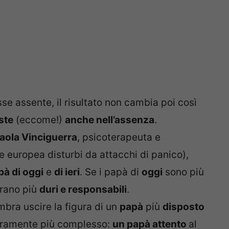
se assente, il risultato non cambia poi così
iste
(eccome!)
anche nell’assenza
.
aola Vinciguerra
, psicoterapeuta e
 europea disturbi da attacchi di panico),
pà di oggi
e
di ieri
. Se i papà di
oggi
sono più
rano più
duri e responsabili
.
embra uscire la figura di un
papà
più
disposto
curamente più complesso:
un papà attento
al