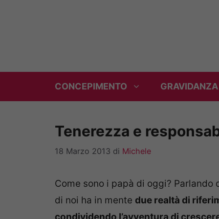
Vai
al
contenuto
CONCEPIMENTO
GRAVIDANZA
Tenerezza e responsabil
18 Marzo 2013
di
Michele
Come sono i papà di oggi? Parlando d
di noi ha in mente
due realtà di rifer
condividendo l’avventura di crescere