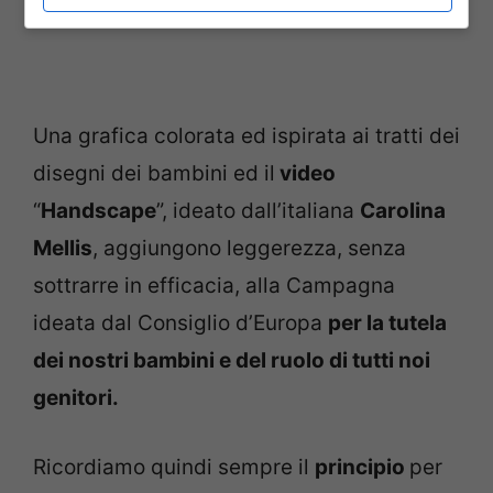
Una grafica colorata ed ispirata ai tratti dei
disegni dei bambini ed il
video
“
Handscape
”, ideato dall’italiana
Carolina
Mellis
, aggiungono leggerezza, senza
sottrarre in efficacia, alla Campagna
ideata dal Consiglio d’Europa
per la tutela
dei nostri bambini e del ruolo di tutti noi
genitori.
Ricordiamo quindi sempre il
principio
per