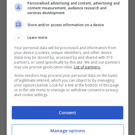
perseguire gli interessi del
Personalised advertising and content, advertising and
content measurement, audience research and
bambino
,
services development
mirare al suo
totale sviluppo
,
Store and/or access information on a device
agire nel
rispetto dei suoi diritti
,
Learn more
salvaguardare
un
ambiente non
Your personal data will be processed and information from
violento
,
your device (cookies, unique identifiers, and other device
data) may be stored by, accessed by and shared with 319
partners, or used specifically by this site. We and our partners
impegnarsi per
l’abolizione delle
may use precise geolocation data.
List of partners.
pene corporali o psicologiche
.
Some vendors may process your personal data on the basis
of legitimate interest, which you can object to by managing
your options below. Look for a link at the bottom of this page
or in the site menu to manage or withdraw consent in privacy
and cookie settings.
Consent
Manage options