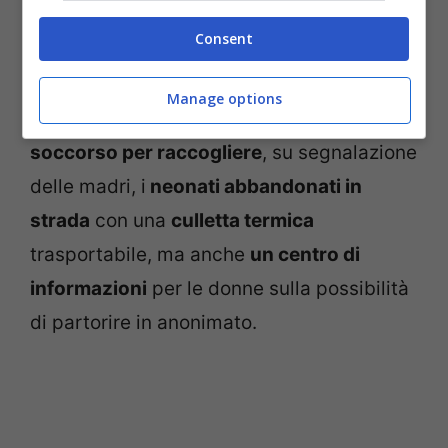
Policlinico Umberto I.
Consent
A cosa serve il numero verde
Manage options
Salvabebè?
Si tratta di sorta di
pronto
soccorso per raccogliere
, su segnalazione
delle madri, i
neonati abbandonati in
strada
con una
culletta termica
trasportabile, ma anche
un centro di
informazioni
per le donne sulla possibilità
di partorire in anonimato.