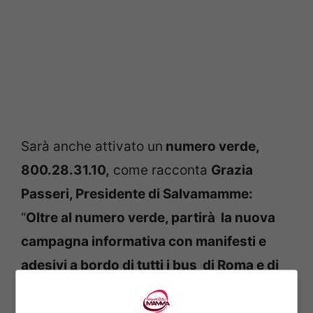
Sarà anche attivato un
numero verde,
800.28.31.10,
come racconta
Grazia
Passeri, Presidente di Salvamamme:
“
Oltre al numero verde, partirà la nuova
campagna informativa con manifesti e
adesivi a bordo di tutti i bus di Roma e di
700 taxi della Capitale.
Gli
abbandoni di
neonati negli ospedali
rappresentano un
a