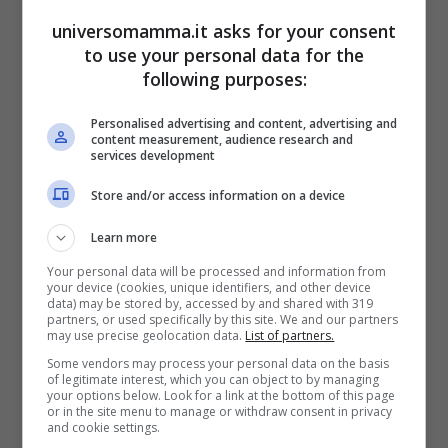
universomamma.it asks for your consent
piccola parte
di un
fenomeno molto piu’
to use your personal data for the
esteso e spesso sconosciuto
. Sono
following purposes:
numerosi, infatti, i neonati che ogni anno
Personalised advertising and content, advertising and
vengono abbandonati chissà dove e
content measurement, audience research and
services development
destinati ad una triste fine”.
Store and/or access information on a device
Per salvare i bambini a rischio infanticidio
Learn more
o abbandono in strada
, è necessario
Your personal data will be processed and information from
your device (cookies, unique identifiers, and other device
garantire la massima diffusione del
data) may be stored by, accessed by and shared with 319
partners, or used specifically by this site. We and our partners
numero verde 800.28.31.10, Salvabebè,
may use precise geolocation data.
List of partners.
Some vendors may process your personal data on the basis
(da fuori Roma solo con il cellulare), attivo
of legitimate interest, which you can object to by managing
your options below. Look for a link at the bottom of this page
a Roma da 20 anni e da 10 presente presso
or in the site menu to manage or withdraw consent in privacy
and cookie settings.
il Reparto di Patologia Neonatale del