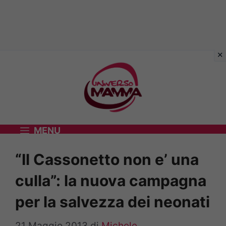
Vai
al
contenuto
MENU
“Il Cassonetto non e’ una
culla”: la nuova campagna
per la salvezza dei neonati
21 Maggio 2013
di
Michele