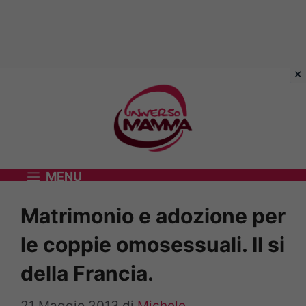
Vai
al
contenuto
MENU
Matrimonio e adozione per
le coppie omosessuali. Il si
della Francia.
21 Maggio 2013
di
Michele