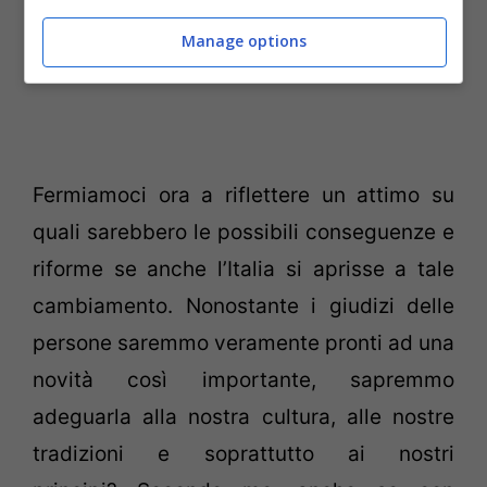
Manage options
Fermiamoci ora a riflettere un attimo su
quali sarebbero le possibili conseguenze e
riforme se anche l’Italia si aprisse a tale
cambiamento. Nonostante i giudizi delle
persone saremmo veramente pronti ad una
novità così importante, sapremmo
adeguarla alla nostra cultura, alle nostre
tradizioni e soprattutto ai nostri