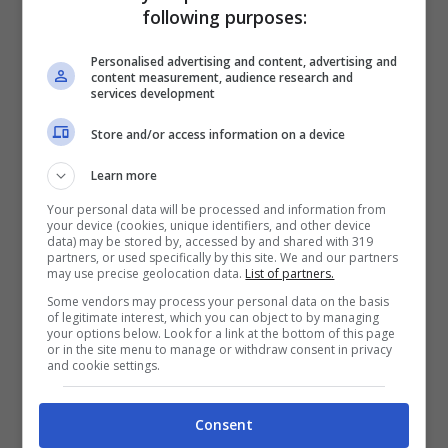
following purposes:
Hollande
durante le presidenziali 2012,
Personalised advertising and content, advertising and
quando in Italia si manifestava contro
content measurement, audience research and
services development
l’
omofobia
.
Store and/or access information on a device
Quale sarà la
nuova normativa civilistica
Learn more
francese
? Nel nuovo codice civile
Your personal data will be processed and information from
your device (cookies, unique identifiers, and other device
francese si leggera:’
‘Il matrimonio e’
data) may be stored by, accessed by and shared with 319
partners, or used specifically by this site. We and our partners
contratto tra due persone di sesso
may use precise geolocation data.
List of partners.
opposto o dello stesso sesso”.
Some vendors may process your personal data on the basis
of legitimate interest, which you can object to by managing
your options below. Look for a link at the bottom of this page
or in the site menu to manage or withdraw consent in privacy
and cookie settings.
Consent