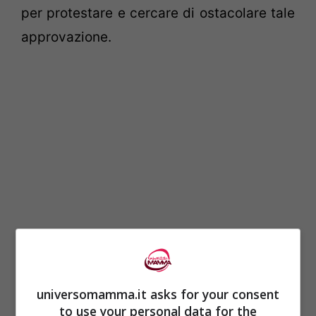
per protestare e cercare di ostacolare tale
approvazione.
Da chi
era stato
presentato il disegno di
legge
? Questo era stato fortemente voluto
universomamma.it asks for your consent
to use your personal data for the
e sostenuto dal
presidente Francois