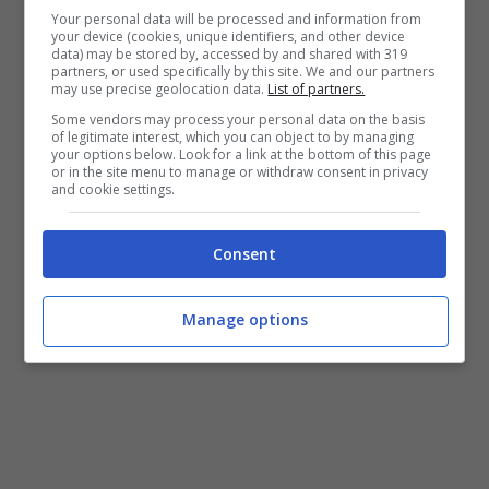
Your personal data will be processed and information from
anche delle sue amiche (
Marta, Irene e
your device (cookies, unique identifiers, and other device
data) may be stored by, accessed by and shared with 319
Claudia
) con le loro rispettive famiglie.
partners, or used specifically by this site. We and our partners
may use precise geolocation data.
List of partners.
Some vendors may process your personal data on the basis
Chiara
ogni giorno accende la sua web-
of legitimate interest, which you can object to by managing
your options below. Look for a link at the bottom of this page
cam e racconta, ripercorrendola, la
or in the site menu to manage or withdraw consent in privacy
and cookie settings.
giornata appena trascorsa. Ed
è una
mamma che essenzialmente…corre!
Consent
Vi ricorda qualcuno?
E’ abbastanza per
Manage options
incuriosirvi? Sì?! E allora date un’occhiata!