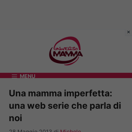
Vai
al
contenuto
MENU
Una mamma imperfetta:
una web serie che parla di
noi
28 Maggio 2013
di
Michele