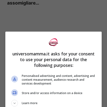
assomigliare…
universomamma.it asks for your consent
to use your personal data for the
following purposes:
Personalised advertising and content, advertising and
content measurement, audience research and
La serie, come dicevamo, è incentrata
services development
sulla
vita quotidiana
di
Store and/or access information on a device
Chiara
(interpretata dalla brava
Lucia
Learn more
Mascino
) che ha un marito e due figli, ed