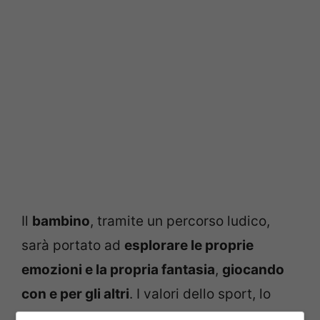
Il
bambino
, tramite un percorso ludico,
sarà portato ad
esplorare le proprie
emozioni e la propria fantasia
,
giocando
con e per gli altri
. I valori dello sport, lo
spirito di squadra, l’idea che dall’unione