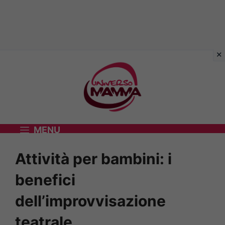
Vai
al
contenuto
MENU
Attività per bambini: i
benefici
dell’improvvisazione
teatrale