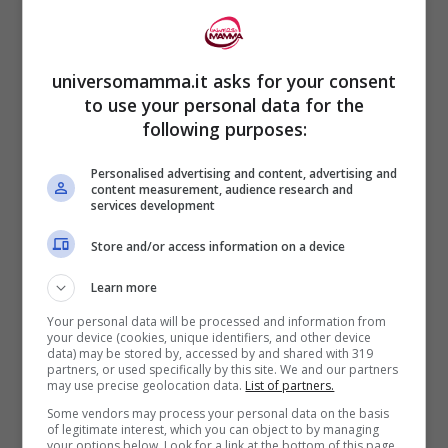
può nascere qualcosa di bello e funzionale
sono una delle basi dell’improvvisazione
universomamma.it asks for your consent
teatrale.
to use your personal data for the
following purposes:
I nostri pargoli daranno così felice
sfogo
Personalised advertising and content, advertising and
content measurement, audience research and
alle loro idee, svilupperanno autostima,
services development
dovranno ascoltare se stessi, ma anche
Store and/or access information on a device
gli altri
e impareranno la bellezza della
Learn more
libertà e l ‘importanza delle regole.
Your personal data will be processed and information from
your device (cookies, unique identifiers, and other device
data) may be stored by, accessed by and shared with 319
Incuriosite? Se siete a Roma,
partners, or used specifically by this site. We and our partners
may use precise geolocation data.
List of partners.
l’
Associazione Teatrale
Verbavolant
, sede
Some vendors may process your personal data on the basis
capitolina della
Scuola Nazionale
of legitimate interest, which you can object to by managing
your options below. Look for a link at the bottom of this page