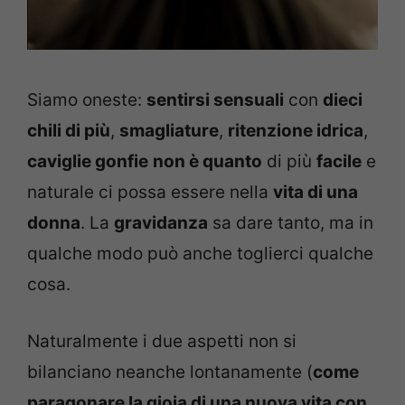
Siamo oneste:
sentirsi sensuali
con
dieci
chili di più
,
smagliature
,
ritenzione idrica
,
caviglie gonfie
non è quanto
di più
facile
e
naturale ci possa essere nella
vita di una
donna
. La
gravidanza
sa dare tanto, ma in
qualche modo può anche toglierci qualche
cosa.
Naturalmente i due aspetti non si
bilanciano neanche lontanamente (
come
paragonare la gioia di una nuova vita con