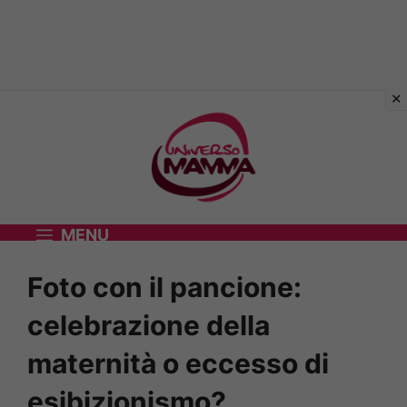
Vai
al
contenuto
MENU
Foto con il pancione:
celebrazione della
maternità o eccesso di
esibizionismo?