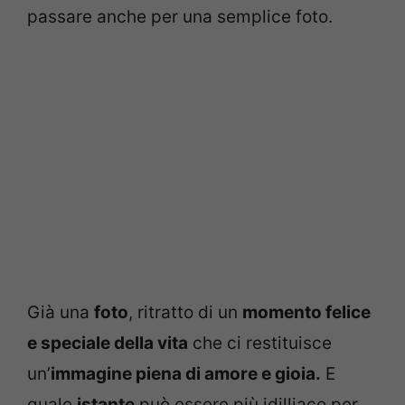
passare anche per una semplice foto.
Già una
foto
, ritratto di un
momento felice
e speciale della vita
che ci restituisce
un’
immagine piena di amore e gioia.
E
quale
istante
può essere più idilliaco per