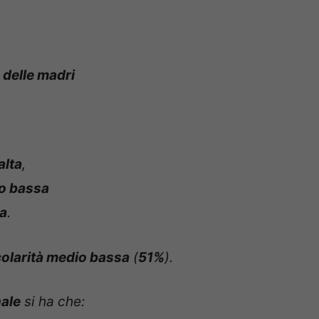
 delle madri
alta
,
io bassa
ea
.
olarità medio bassa
(
51%
).
ale
si ha che: