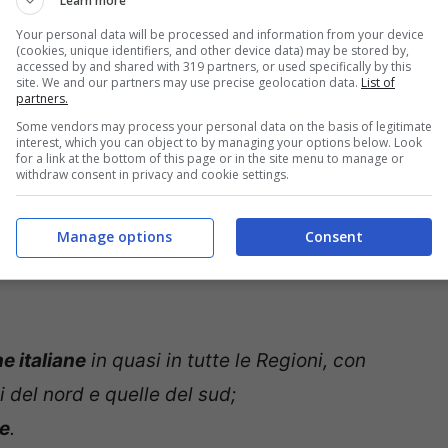
Learn more
Your personal data will be processed and information from your device
(cookies, unique identifiers, and other device data) may be stored by,
accessed by and shared with 319 partners, or used specifically by this
site. We and our partners may use precise geolocation data.
List of
partners.
Some vendors may process your personal data on the basis of legitimate
interest, which you can object to by managing your options below. Look
for a link at the bottom of this page or in the site menu to manage or
withdraw consent in privacy and cookie settings.
,6 anni
per le italiane
niere
.
Manage options
Consent
e italiane
in quasi in tutte le Regioni, con
ni del nord e quelle del sud;
re
.