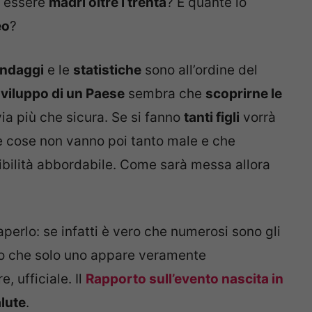
i essere
madri oltre i trenta
? E quante lo
eo
?
ndaggi
e le
statistiche
sono all’ordine del
sviluppo di un Paese
sembra che
scoprirne le
ia più che sicura. Se si fanno
tanti figli
vorrà
le cose non vanno poi tanto male e che
ibilità abbordabile. Come sarà messa allora
perlo: se infatti è vero che numerosi sono gli
ero che solo uno appare veramente
e, ufficiale. Il
Rapporto sull’evento nascita in
alute
.