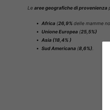
Le
aree geografiche di provenienza
p
Africa
(
26,9%
delle mamme non
Unione Europea
(
25
,
5%)
Asia (
18,4%
)
Sud Americana
(
8,6%)
.