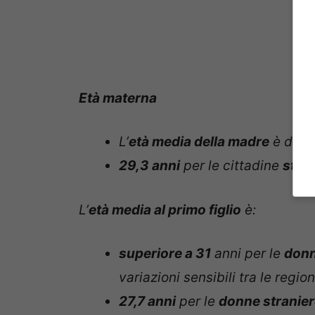
Età materna
L’
età media della madre
è di
32
29,3 anni
per le cittadine
stra
L’
età media al primo figlio
è:
superiore a 31
anni
per le
donn
variazioni sensibili tra le regio
27,7 anni
per le
donne stranie