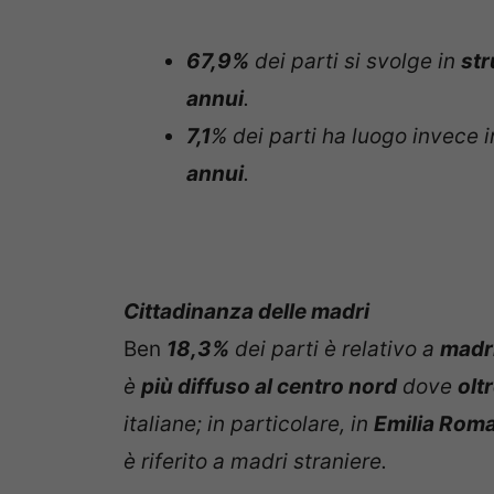
67,9%
dei parti si svolge in
str
annui
.
7,1
% dei parti ha luogo invece 
annui
.
Cittadinanza delle madri
Ben
18,3%
dei parti è relativo a
madri
è
più diffuso al centro nord
dove
olt
italiane; in particolare, in
Emilia Roma
è riferito a madri straniere.