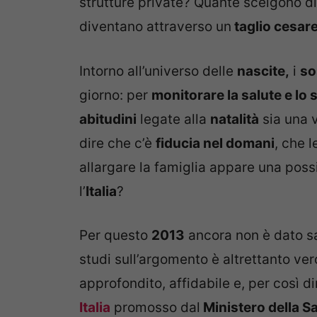
strutture private? Quante scelgono d
diventano attraverso un
taglio cesar
Intorno all’universo delle
nascite,
i
so
giorno: per
monitorare la salute e lo 
abitudini
legate alla
natalità
sia una v
dire che c’è
fiducia nel domani
, che 
allargare la famiglia appare una poss
l’
Italia
?
Per questo
2013
ancora non è dato sa
studi sull’argomento è altrettanto v
approfondito, affidabile e, per così dir
Italia
promosso dal
Ministero della S