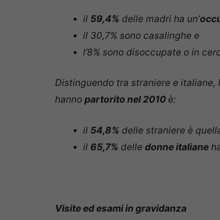
il
59,4%
delle madri ha un’
occu
il 30,7% sono casalinghe e
l’8% sono disoccupate o in cer
Distinguendo tra straniere e italiane, 
hanno
partorito nel 2010
è:
il
54,8%
delle straniere è quell
il
65,7%
delle
donne italiane
ha
Visite ed esami in gravidanza