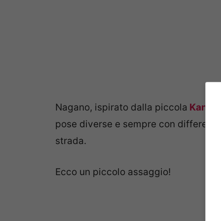
Nagano, ispirato dalla piccola
Kanna, l
pose diverse e sempre con differenti
strada.
Ecco un piccolo assaggio!