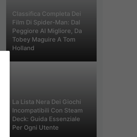
Classifica Completa Dei
Film Di Spider-Man: Dal
Peggiore Al Migliore, Da
Tobey Maguire A Tom
Holland
La Lista Nera Dei Giochi
Incompatibili Con Steam
Deck: Guida Essenziale
Per Ogni Utente