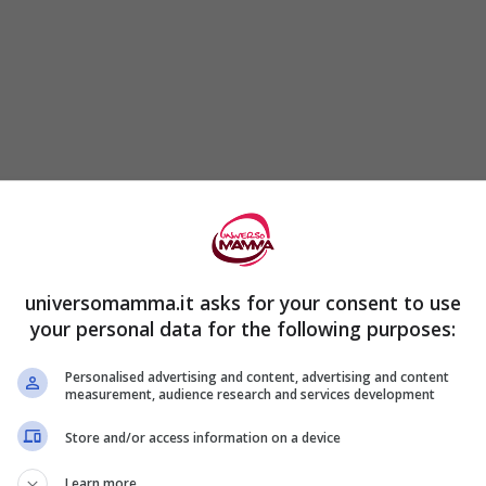
a figlioletta di 4 anni,
ha ritratto la piccola in
 costumi, scegliendo come sfondo la stessa
universomamma.it asks for your consent to use
your personal data for the following purposes:
Personalised advertising and content, advertising and content
measurement, audience research and services development
Store and/or access information on a device
Learn more