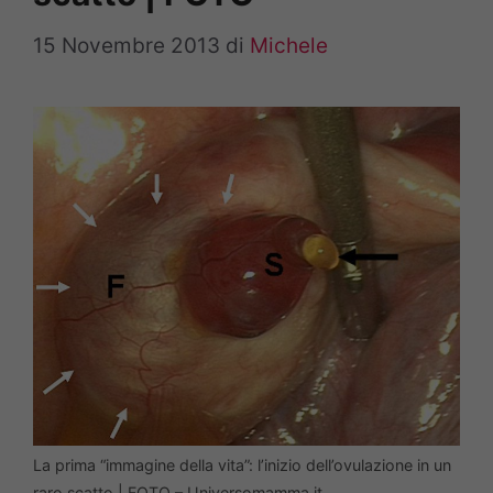
15 Novembre 2013
di
Michele
La prima “immagine della vita”: l’inizio dell’ovulazione in un
raro scatto | FOTO – Universomamma.it