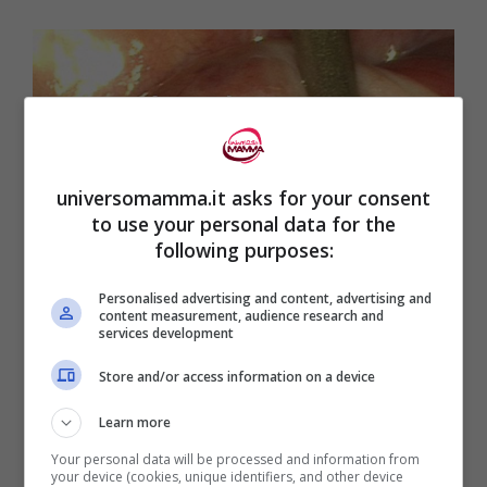
universomamma.it asks for your consent
to use your personal data for the
following purposes:
Personalised advertising and content, advertising and
content measurement, audience research and
services development
Store and/or access information on a device
La prima “immagine della vita”: l’inizio dell’ovulazione in un
raro scatto | FOTO – Universomamma.it
Learn more
Your personal data will be processed and information from
your device (cookies, unique identifiers, and other device