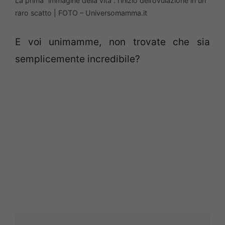
La prima “immagine della vita”: l’inizio dell’ovulazione in un
raro scatto | FOTO – Universomamma.it
E voi unimamme, non trovate che sia
semplicemente incredibile?