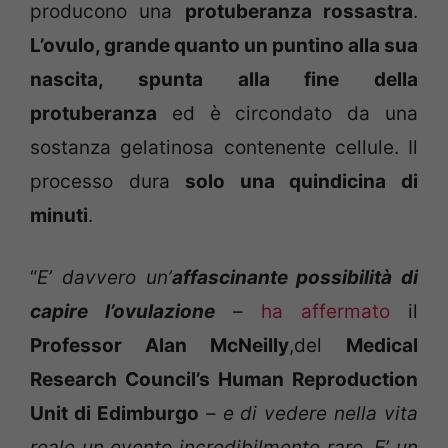
producono una
protuberanza rossastra
.
L’ovulo, grande quanto un puntino alla sua
nascita, spunta alla fine della
protuberanza
ed è circondato da una
sostanza gelatinosa contenente cellule. Il
processo dura
solo una quindicina di
minuti
.
“
E’ davvero un’
affascinante possibilità di
capire l’ovulazione
–
ha affermato
il
Professor Alan McNeilly
,del
Medical
Research Council’s Human Reproduction
Unit di Edimburgo
–
e di vedere nella vita
reale un evento incredibilmente raro. E’ un