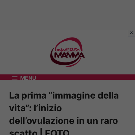
Vai
al
contenuto
MENU
La prima “immagine della
vita”: l’inizio
dell’ovulazione in un raro
scatto | FOTO