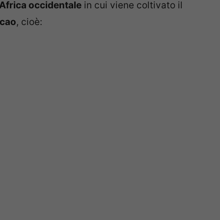
Africa occidentale
in cui viene coltivato il
acao
, cioè: