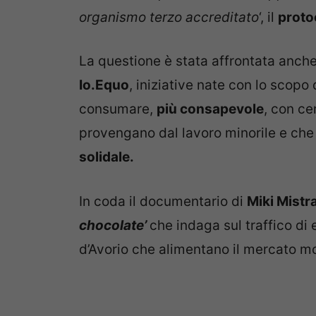
organismo terzo accreditato
‘, il
proto
La questione è stata affrontata anch
Io.Equo
, iniziative nate con lo scop
consumare,
più consapevole
, con ce
provengano dal lavoro minorile e che p
solidale.
In coda il documentario di
Miki Mistr
chocolate’
che indaga sul traffico di 
d’Avorio che alimentano il mercato mo