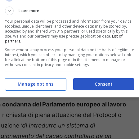
.
Learn more
Your personal data will be processed and information from your device
(cookies, unique identifiers, and other device data) may be stored by,
accessed by and shared with 319 partners, or used specifically by this
site. We and our partners may use precise geolocation data.
List of
partners.
Some vendors may process your personal data on the basis of legitimate
interest, which you can object to by managing your options below. Look
for a link at the bottom of this page or in the site menu to manage or
withdraw consent in privacy and cookie settings.
Manage options
Consent
a
condanna del Parlamento europeo al lavoro
la richiesta di piena attuazione del Protocollo
oluzione
‘di introdurre un sistema di
vigionamento del cacao controllato da un