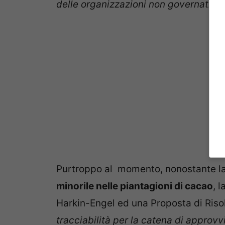
delle organizzazioni non governative’
Purtroppo al momento, nonostante l
minorile nelle piantagioni di cacao
, 
Harkin-Engel ed una Proposta di Ris
tracciabilità per la catena di approv