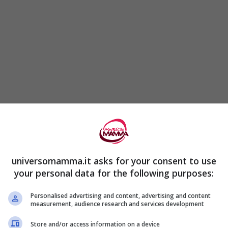
Rights Forum
, una ONG statunitense, questi
e creano
gravi danni fisici e mentali.
universomamma.it asks for your consent to use
 ed altre grandissime aziende cioccolatiere
your personal data for the following purposes:
 Engel,
nato con l’obiettivo di ‘
migliorare gli
Personalised advertising and content, advertising and content
are una certificazione del cacao e
proibire le
measurement, audience research and services development
gno dell’industria, dei governi nazionali e
Store and/or access information on a device