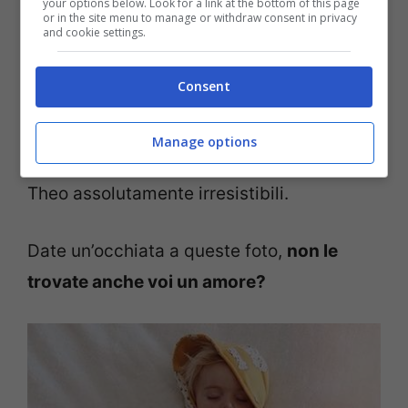
your options below. Look for a link at the bottom of this page
or in the site menu to manage or withdraw consent in privacy
and cookie settings.
La vicedirettrice della
MacMillian Jean
Consent
Feiwel, c
he appunto darà alle stampe
l’attesissimo book fotografico
,
è pronta a
Manage options
giurare di aver trovato gli scatti di Bea e
Theo assolutamente irresistibili.
Date un’occhiata a queste foto,
non le
trovate anche voi un amore?