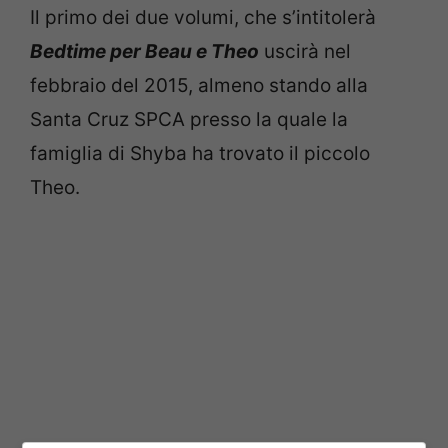
Il primo dei due volumi, che s’intitolerà
Bedtime per Beau e Theo
uscirà nel
febbraio del 2015, almeno stando alla
Santa Cruz SPCA presso la quale la
famiglia di Shyba ha trovato il piccolo
Theo.