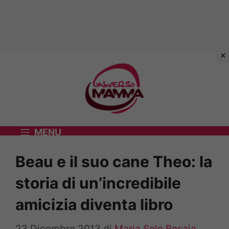
Vai
al
contenuto
MENU
Beau e il suo cane Theo: la
storia di un’incredibile
amicizia diventa libro
23 Dicembre 2013
di
Maria Sole Bosaia