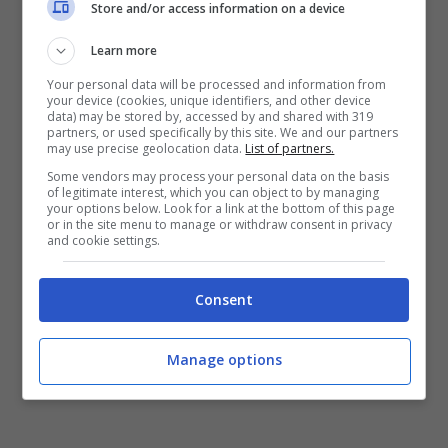
Store and/or access information on a device
attende di forza ce ne vuole tanta,
hanno
Learn more
deciso di tenersi per mano.
Your personal data will be processed and information from
your device (cookies, unique identifiers, and other device
Il
Dottor Javier Rodriguez
ha spiegato
data) may be stored by, accessed by and shared with 319
partners, or used specifically by this site. We and our partners
may use precise geolocation data.
List of partners.
come i due abbiano compiuto il gesto con
Some vendors may process your personal data on the basis
naturalezza, come un riflesso forse ma più
of legitimate interest, which you can object to by managing
your options below. Look for a link at the bottom of this page
probabilmente come una vera e propria
or in the site menu to manage or withdraw consent in privacy
and cookie settings.
presa di posizione: per la serie,
noi due
siamo oramai coalizzati.
Consent
Manage options