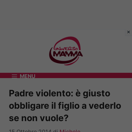
Vai
al
contenuto
MENU
Padre violento: è giusto
obbligare il figlio a vederlo
se non vuole?
15 Ottobre 2014
di
Michele