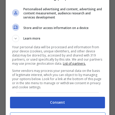
Personalised advertising and content, advertising and
content measurement, audience research and
services development
Ma Marco non ne vuole proprio sapere di
incontrare quell’uomo ed ogni sabato
Store and/or access information on a device
pomeriggio, da 1 anno e mezzo, deve
Learn more
essere convinto a restare, perchè l’istinto è
Your personal data will be processed and information from
your device (cookies, unique identifiers, and other device
di scappare e tenta sempre di fuggire.
data) may be stored by, accessed by and shared with 319
partners, or used specifically by this site. We and our partners
Questo il racconto della mamma: “
Ogni
may use precise geolocation data.
List of partners.
volta è una violenza insopportabile,
è
Some vendors may process your personal data on the basis
of legitimate interest, which you can object to by managing
successo anche che l’abbiano trascinato
your options below. Look for a link at the bottom of this page
or in the site menu to manage or withdraw consent in privacy
and cookie settings.
dentro di peso, contro la sua volontà
“.
Consent
Lo
psicologo
che segue il piccolo sostiene
che
le relazioni tra padre e figlio sono