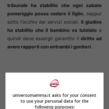
tribunale ha stabilito che ogni sabato
pomeriggio possa vedere il figlio
, seppur
sotto l’occhio dei servizi sociali.
Il giudice
ha stabilito che il bambino va tutelato
e
quindi deve essergli garantito il
diritto ad
avere rapporti con entrambi i genitori.
universomamma.it asks for your consent
to use your personal data for the
following purposes: