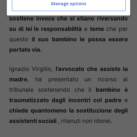
Manage options
condizionate dalla donna la quale
sostiene invece che si stiano riversando
su di lei le responsabilità
e
teme
che per
questo
il suo bambino le possa essere
portato via.
Ignazio Virgilio,
l’avvocato che assiste la
madre
, ha presentato un ricorso al
tribunale sostenendo che il
bambino è
traumatizzato dagli incontri col padre
e
chiede quantomeno la sostituzione degli
assistenti sociali
, ritenuti non idonei.