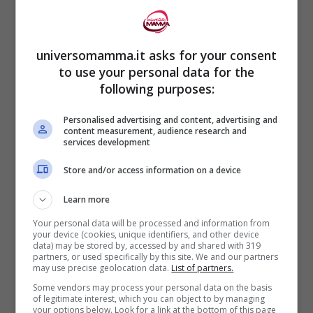
18 gli arresti domiciliari
chiesti dal
sostituto procuratore,
Giovanni
universomamma.it asks for your consent
to use your personal data for the
Porpora
e firmati dal gip,
Guido
following purposes:
Bufardeci
26 decreti di perquisizione
Personalised advertising and content, advertising and
content measurement, audience research and
services development
12 le ordinanze di custodia
cautelare
agli arresti domiciliari
Store and/or access information on a device
Learn more
coinvolti:
Your personal data will be processed and information from
your device (cookies, unique identifiers, and other device
data) may be stored by, accessed by and shared with 319
2 primari
, un primario di
Empoli
e
partners, or used specifically by this site. We and our partners
may use precise geolocation data.
List of partners.
uno di
La Spezia
(per i quali,
Some vendors may process your personal data on the basis
of legitimate interest, which you can object to by managing
vogliamo sottolineare, era ancora
your options below. Look for a link at the bottom of this page