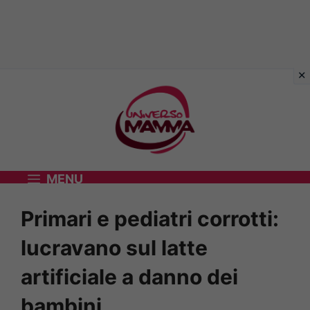
Vai
al
contenuto
MENU
Primari e pediatri corrotti:
lucravano sul latte
artificiale a danno dei
bambini