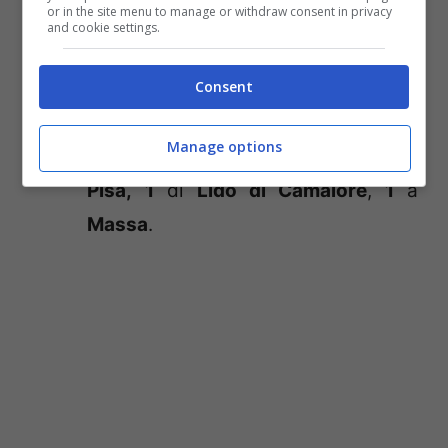
or in the site menu to manage or withdraw consent in privacy
più facile convincere le neo
and cookie settings.
mamme);
Consent
5 informatori scientifici
;
1
medico livornese
,
1
medico di
Manage options
Piombino
,
8
della provincia di
Pisa,
1
di
Lido di Camaiore
,
1
a
Massa
.