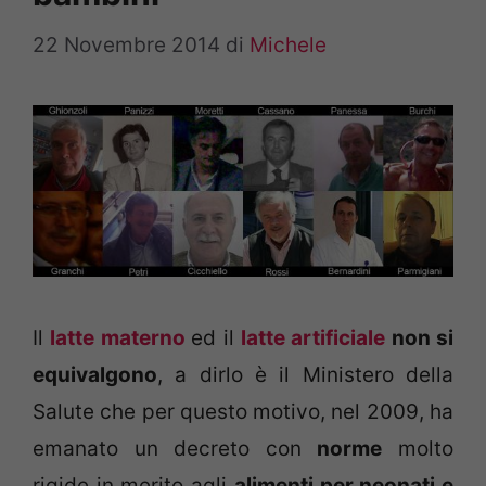
22 Novembre 2014
di
Michele
Il
latte materno
ed il
latte artificiale
non si
equivalgono
, a dirlo è il Ministero della
Salute che per questo motivo, nel 2009, ha
emanato un decreto con
norme
molto
rigide in merito agli
alimenti per neonati e