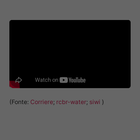
(Fonte:
Corriere
;
rcbr-water
;
siwi
)