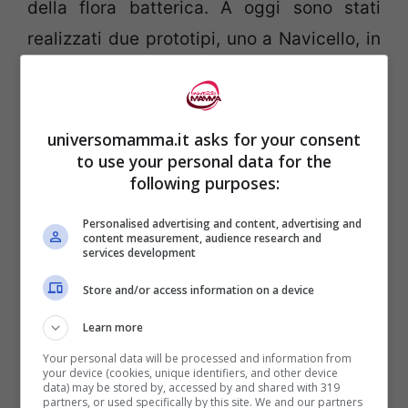
della flora batterica. A oggi sono stati
realizzati due prototipi, uno a Navicello, in
provincia di Trento, ed uno a Novara.
universomamma.it asks for your consent
to use your personal data for the
following purposes:
Personalised advertising and content, advertising and
content measurement, audience research and
services development
Store and/or access information on a device
Learn more
Your personal data will be processed and information from
Dario Savini
, biologo e amministratore
your device (cookies, unique identifiers, and other device
data) may be stored by, accessed by and shared with 319
delegato di Eco-Sistemi, ha parlato in una
partners, or used specifically by this site. We and our partners