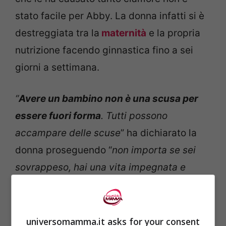
stato facile per Abby. La donna infatti si è
destreggiata tra la
maternità
e la propria
nutrizione facendo ginnastica fino a sei
giorni a settimana.
“
Avere un bambino non è una scusa per
essere fuori forma
. Tutti possono
accampare delle scuse
” ha dichiarato la
donna proseguendo “
non importa se sei
sovrappeso, hai una vita impegnata e
bambini da curare, se vuoi farlo c’è sempre
un modo”.
universomamma.it asks for your consent