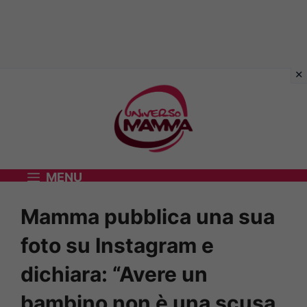
Vai
al
contenuto
MENU
Mamma pubblica una sua
foto su Instagram e
dichiara: “Avere un
bambino non è una scusa