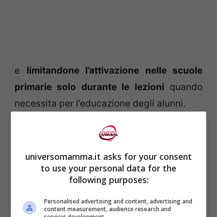
e
limitandone l’attivazione nelle scuole
primarie solo durante le lezioni
quando
necessita per l’educazione degli alunni.
Questo a dimostrazione di una ormai
consolidata consapevolezza i potenziali
universomamma.it asks for your consent
danni
derivanti dalle radiazioni
to use your personal data for the
following purposes:
elettromagnetiche. Questi i punti principali
della
legge
:
Personalised advertising and content, advertising and
content measurement, audience research and
services development