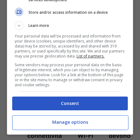
Wi-Fi e routers devono essere
Store and/or access information on a device
BANDITI dagli asili nido e dalle
Learn more
scuole materne
.
Your personal data will be processed and information from
i punti Wi-Fi devono essere
your device (cookies, unique identifiers, and other device
data) may be stored by, accessed by and shared with 319
disattivati nelle scuole elementari
partners, or used specifically by this site. We and our partners
may use precise geolocation data.
List of partners.
quando non sono in uso per lezioni.
Some vendors may process your personal data on the basis
of legitimate interest, which you can object to by managing
tutte le pubblicità di telefonia
your options below. Look for a link at the bottom of this page
or in the site menu to manage or withdraw consent in privacy
mobile devono includere una
and cookie settings.
raccomandazione
di dispositivi per
Consent
ridurre l’esposizione nella testa
,
come con l’uso di auricolari.
Manage options
tutti i locali pubblici che offrono
connettività Wi-Fi devono