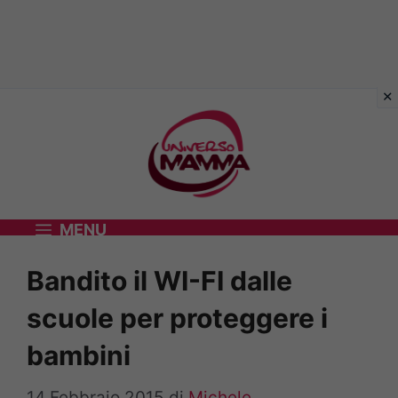
Vai
al
contenuto
MENU
Bandito il WI-FI dalle
scuole per proteggere i
bambini
14 Febbraio 2015
di
Michele