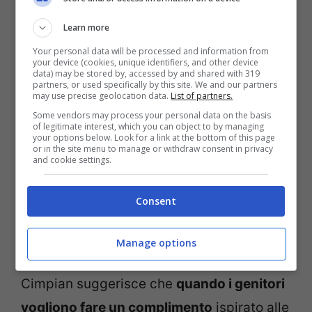
quando pensavano di aver realizzato un
Learn more
brutto disegno.
Your personal data will be processed and information from
your device (cookies, unique identifiers, and other device
Lo psicologo
Andrei Cimpian,
autore dello
data) may be stored by, accessed by and shared with 319
partners, or used specifically by this site. We and our partners
may use precise geolocation data.
List of partners.
studio sul disegno
, su
Npr.org
mette in
Some vendors may process your personal data on the basis
guardia sull’
affibbiare etichette ai nostri
of legitimate interest, which you can object to by managing
your options below. Look for a link at the bottom of this page
bambini
, perché
identità e autostima del
or in the site menu to manage or withdraw consent in privacy
and cookie settings.
bimbo poi finiscono col legarsi a queste
etichette.
“
Quando in seguito
Consent
incontreranno delle difficoltà, sarà ancora
più doloroso”
avverto lo psicologo.
Manage options
Cimpian suggerisce che
quando i genitori
vogliono fare un complimento
ispirato alle