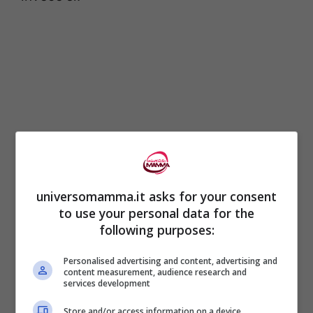
universomamma.it asks for your consent
to use your personal data for the
Il professore si riferisce a uno studio della
following purposes:
Stanford University
in cui ai bambini a cui
Personalised advertising and content, advertising and
si era detto che erano bravi a disegnare
content measurement, audience research and
services development
erano anche i più duri con se stessi
Store and/or access information on a device