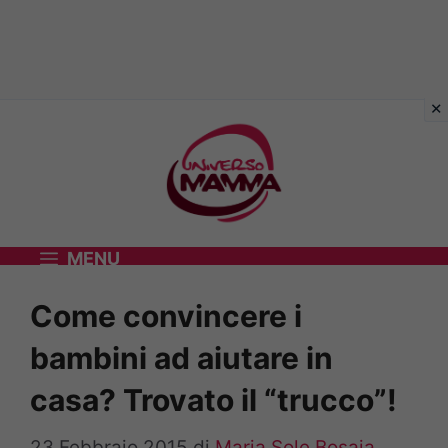
Vai
al
contenuto
MENU
Come convincere i
bambini ad aiutare in
casa? Trovato il “trucco”!
23 Febbraio 2015
di
Maria Sole Bosaia