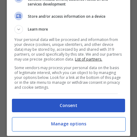
services development
per fare musica.
Store and/or access information on a device
Una mamma le ha scritto che la sua bimba
Learn more
malata, tornata a casa dopo un ciclo di
Your personal data will be processed and information from
your device (cookies, unique identifiers, and other device
chemioterapia ha voluto ascoltare
Tiny
data) may be stored by, accessed by and shared with 319
partners, or used specifically by this site. We and our partners
may use precise geolocation data.
List of partners.
Hearts
per tutto il giorno. Kimberly e la
Some vendors may process your personal data on the basis
donna si sono sentite per telefono e
of legitimate interest, which you can object to by managing
your options below. Look for a link at the bottom of this page
Kimberly alla fine le ha inviato una sciarpa
or in the site menu to manage or withdraw consent in privacy
and cookie settings.
con un autografo.
Consent
Non c’è un’unica fascia di età di persone a
cui piace la sua canzone: sono nonne,
Manage options
madri,
mamme single,
papà, bambini,