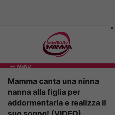
Vai
al
contenuto
MENU
Mamma canta una ninna
nanna alla figlia per
addormentarla e realizza il
suo sogno! (VIDEO)