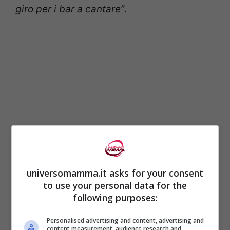
giro per i bar a cantare”
.
universomamma.it asks for your consent
Invece questo, è stato proprio ciò che l’ha
to use your personal data for the
mantenuta sana, lavorava come
mamma
following purposes:
single, trascorreva del tempo coi suoi
Personalised advertising and content, advertising and
bambini e riusciva a ricavare uno spazio
content measurement, audience research and