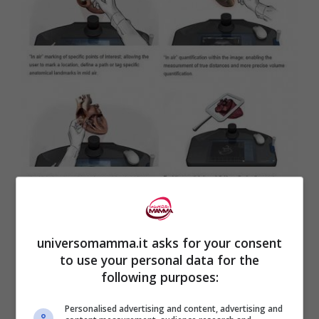
Real View Imagining
ha inventato un
universomamma.it asks for your consent
sistema capace di ricevete flusso
to use your personal data for the
following purposes:
volumetrico come le ecografie in 3D e
convertirlo in tempo reale in modelli di
Personalised advertising and content, advertising and