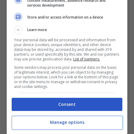
content measurement, audience research and
interferenza e veri progetti di
ologrammi
services development
usando appunto questi modelli di
Store and/or access information on a device
interferenza.
Learn more
Your personal data will be processed and information from
Gli ologrammi proiettati sono ad
alta
your device (cookies, unique identifiers, and other device
data) may be stored by, accessed by and shared with 319
risoluzione e qualità, a colori e possono
partners, or used specifically by this site. We and our partners
may use precise geolocation data.
List of partners.
essere visti da ogni angolo
.
Some vendors may process your personal data on the basis
of legitimate interest, which you can object to by managing
your options below. Look for a link at the bottom of this page
Le
ricostruzioni degli ologrammi possono
or in the site menu to manage or withdraw consent in privacy
and cookie settings.
essere toccate dagli utenti
mentre
rimangono le stesse coordinate,
Consent
indipendentemente dalla posizione dello
spettatore.
Manage options