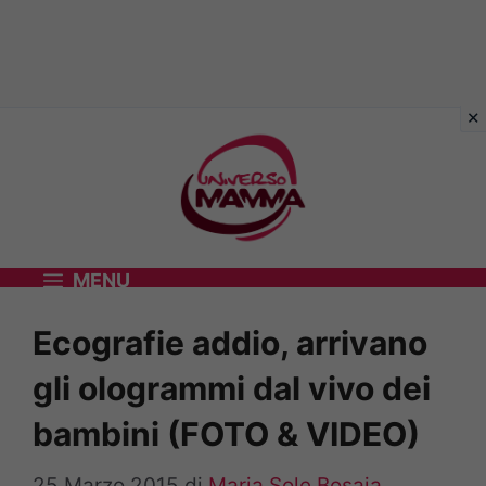
Vai
al
contenuto
MENU
Ecografie addio, arrivano
gli ologrammi dal vivo dei
bambini (FOTO & VIDEO)
25 Marzo 2015
di
Maria Sole Bosaia