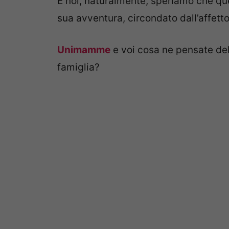
E noi, naturalmente, speriamo che que
sua avventura, circondato dall’affetto
Unimamme
e voi cosa ne pensate del
famiglia?