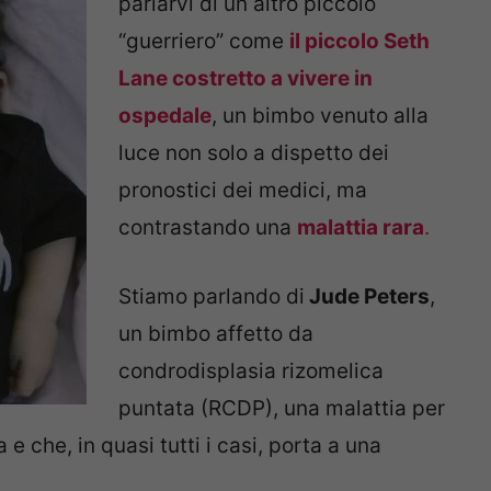
parlarvi di un altro piccolo
“guerriero” come
il piccolo Seth
Lane costretto a vivere in
ospedale
, un bimbo venuto alla
luce non solo a dispetto dei
pronostici dei medici, ma
contrastando una
malattia rara
.
Stiamo parlando di
Jude Peters
,
un bimbo affetto da
condrodisplasia rizomelica
puntata (RCDP), una malattia per
e che, in quasi tutti i casi, porta a una