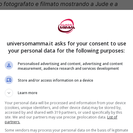
o fotografato e filmato mostrando a Jude e a
 benedetti, vi ringraziamo per tutte le
to
” ha scritto la mamma del bimbo sul profilo
universomamma.it asks for your consent to use
your personal data for the following purposes:
Personalised advertising and content, advertising and content
measurement, audience research and services development
che un altro incredibile dono questa settimana,
Store and/or access information on a device
 un figlio con la stessa malattia di Jude.
Learn more
Your personal data will be processed and information from your device
(cookies, unique identifiers, and other device data) may be stored by,
accessed by and shared with 319 partners, or used specifically by this
site. We and our partners may use precise geolocation data.
List of
partners.
Some vendors may process your personal data on the basis of legitimate