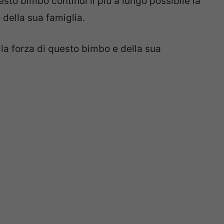
sto bimbo continui il più a lungo possibile la
 della sua famiglia.
la forza di questo bimbo e della sua