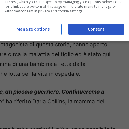
interest, which you can object to by managing your options below. Look
for a link at the bottom of this page or in the site menu to manage or
withdraw consent in privacy and cookie settings.
Manage options
Consent
protagonista di questa storia, hanno aperto
re circa la malattia del figlio ed è stato qui
mma di una bambina affetta dalla
e lotta per la vita in ospedale.
, un piccolo guerriero. Continueremo a
o
“
ha riferito Darla Collins, la mamma del