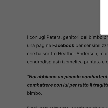
I coniugi Peters, genitori del bimbo 
una pagine
Facebook
per sensibilizza
che ha scritto Heather Anderson, ma
condrodisplasi rizomelica puntata e ch
“Noi abbiamo un piccolo combattente
combattere con lui per tutto il tragitt
bimbo.