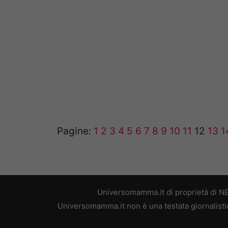
Pagine:
1
2
3
4
5
6
7
8
9
10
11
12
13
1
Universomamma.it di proprietà di N
Universomamma.it non è una testata giornalistic