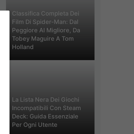
Classifica Completa Dei
Film Di Spider-Man: Dal
Peggiore Al Migliore, Da
Tobey Maguire A Tom
Holland
La Lista Nera Dei Giochi
Incompatibili Con Steam
Deck: Guida Essenziale
Per Ogni Utente