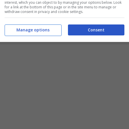
interest, which you can object to by managing your options below. Look
for a link at the bottom of this page or in the site menu to manage or
withdraw consent in privacy and cookie settings.
Manage options
Consent