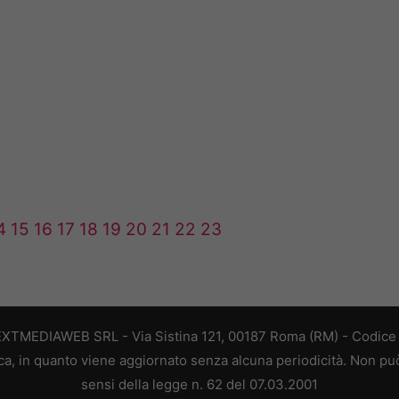
4
15
16
17
18
19
20
21
22
23
EXTMEDIAWEB SRL - Via Sistina 121, 00187 Roma (RM) - Codice F
a, in quanto viene aggiornato senza alcuna periodicità. Non può
sensi della legge n. 62 del 07.03.2001