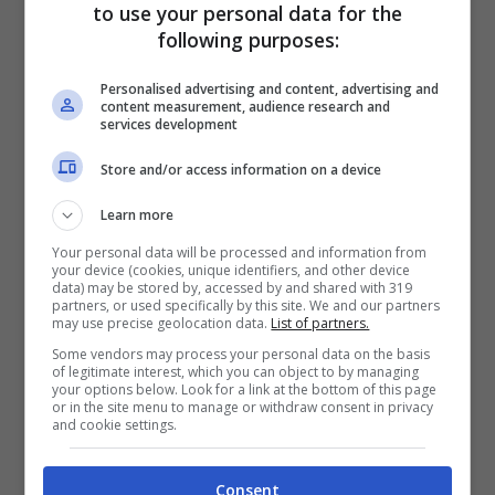
to use your personal data for the
following purposes:
Personalised advertising and content, advertising and
content measurement, audience research and
Pagine:
1
2
3
4
5
6
7
8
9
10
11
12
13
14
15
services development
16
Store and/or access information on a device
Learn more
Your personal data will be processed and information from
your device (cookies, unique identifiers, and other device
data) may be stored by, accessed by and shared with 319
partners, or used specifically by this site. We and our partners
may use precise geolocation data.
List of partners.
Some vendors may process your personal data on the basis
of legitimate interest, which you can object to by managing
your options below. Look for a link at the bottom of this page
or in the site menu to manage or withdraw consent in privacy
and cookie settings.
Consent