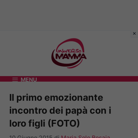
Vai
al
contenuto
MENU
Il primo emozionante
incontro dei papà con i
loro figli (FOTO)
10 Giugno 2015
di
Maria Sole Bosaia