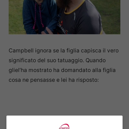
Campbell ignora se la figlia capisca il vero
significato del suo tatuaggio. Quando
gliel’ha mostrato ha domandato alla figlia
cosa ne pensasse e lei ha risposto: