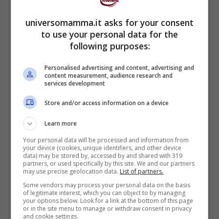
universomamma.it asks for your consent
to use your personal data for the
following purposes:
Personalised advertising and content, advertising and
“Forte!! E poi ha guardato dall’altra parte
content measurement, audience research and
services development
per vedere se ne avessi un altro.
Store and/or access information on a device
“Essere sorda non è mai stato un ostacolo
Learn more
per Charlotte. Non c’è niente che rimanga
Your personal data will be processed and information from
your device (cookies, unique identifiers, and other device
data) may be stored by, accessed by and shared with 319
bloccato nella sua testa solo perché è
partners, or used specifically by this site. We and our partners
may use precise geolocation data.
List of partners.
sorda. Non si sente mai a disagio, va bene
Some vendors may process your personal data on the basis
a scuola e ha un sacco di amici”
ha
of legitimate interest, which you can object to by managing
your options below. Look for a link at the bottom of this page
aggiunto il padre.
or in the site menu to manage or withdraw consent in privacy
and cookie settings.