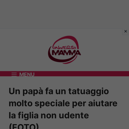
Vai
al
contenuto
MENU
Un papà fa un tatuaggio
molto speciale per aiutare
la figlia non udente
(FOTO)