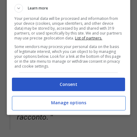
sostenuta.
Learn more
Your personal data will be processed and information from
your device (cookies, unique identifiers, and other device
Ma so che il
comportamento di
data) may be stored by, accessed by and shared with 319
partners, or used specifically by this site. We and our partners
may use precise geolocation data.
List of partners.
quel medico può impedire ad
Some vendors may process your personal data on the basis
of legitimate interest, which you can object to by managing
altre madri di allattare al seno,
your options below. Look for a link at the bottom of this page
or in the site menu to manage or withdraw consent in privacy
di seguire il loro istinto così
and cookie settings.
strettamente legato al loro
Consent
bambino, ed è per questo che
Manage options
sto pubblicando questo
racconto. “