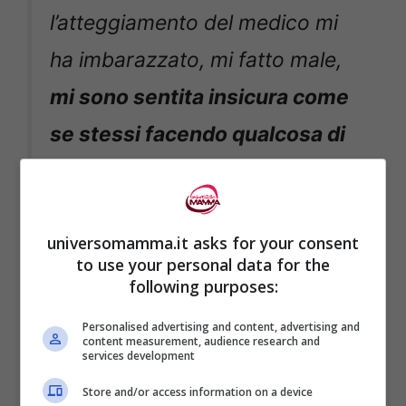
l’atteggiamento del medico mi
ha imbarazzato, mi fatto male,
mi sono sentita insicura come
se stessi facendo qualcosa di
sbagliato
…
Nonostante mi sia sentita così,
universomamma.it asks for your consent
to use your personal data for the
ciò non cambierà il mio modo
following purposes:
di allattare mio figlio a richiesta,
Personalised advertising and content, advertising and
content measurement, audience research and
e questo perché io sono
services development
ben informata ed anche molto
Store and/or access information on a device