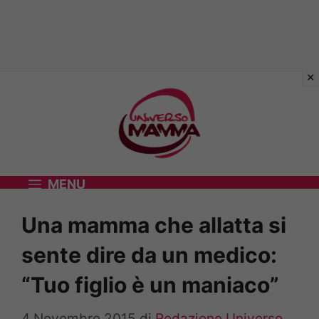
Vai
al
contenuto
MENU
Una mamma che allatta si
sente dire da un medico:
“Tuo figlio è un maniaco”
4 Novembre 2015
di
Redazione Universo