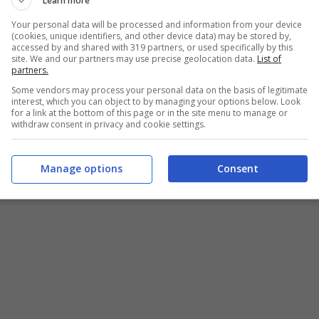
Learn more
le in Inglese senza lingua italiana
Your personal data will be processed and information from your device
(cookies, unique identifiers, and other device data) may be stored by,
accessed by and shared with 319 partners, or used specifically by this
site. We and our partners may use precise geolocation data.
List of
partners.
Some vendors may process your personal data on the basis of legitimate
interest, which you can object to by managing your options below. Look
for a link at the bottom of this page or in the site menu to manage or
withdraw consent in privacy and cookie settings.
d
Manage options
Consent