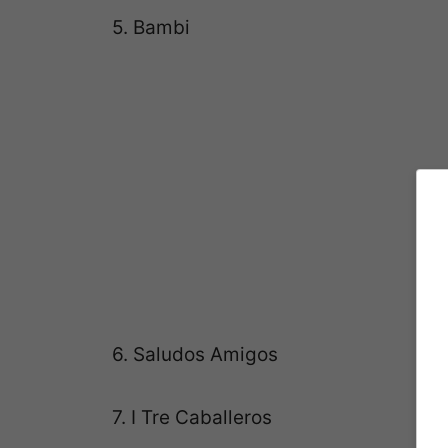
5. Bambi
6. Saludos Amigos
7. I Tre Caballeros