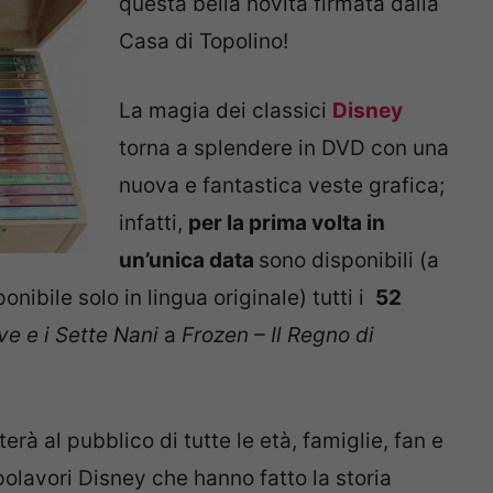
questa bella novità firmata dalla
Casa di Topolino!
La magia dei classici
Disney
torna a splendere in DVD con una
nuova e fantastica veste grafica;
infatti,
per la prima volta in
un’unica data
sono disponibili (a
nibile solo in lingua originale) tutti i
52
e e i Sette Nani
a
Frozen – Il Regno di
à al pubblico di tutte le età, famiglie, fan e
polavori Disney che hanno fatto la storia