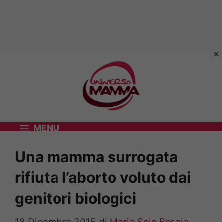
Vai
al
contenuto
MENU
Una mamma surrogata
rifiuta l’aborto voluto dai
genitori biologici
18 Dicembre 2015
di
Maria Sole Bosaia