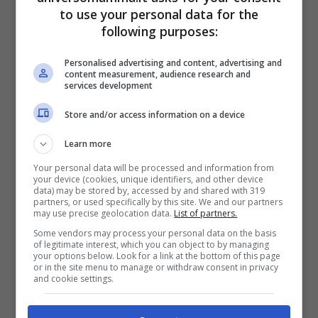
c’erano anomalie. Ho detto alla mamma
to use your personal data for the
biologica che non potevo abortire uno dei
following purposes:
bambini. Dal punto di vista emotivo e
Personalised advertising and content, advertising and
fisico non potevo farlo a 13 settimane. Io
content measurement, audience research and
services development
penso che così ucciderei il mio bimbo”
ha
Store and/or access information on a device
spiegato la donna.
Learn more
Torres si è anche offerta di adottare la
Your personal data will be processed and information from
your device (cookies, unique identifiers, and other device
bimba ma la coppia non vuole sentire
data) may be stored by, accessed by and shared with 319
partners, or used specifically by this site. We and our partners
may use precise geolocation data.
List of partners.
ragioni. In America, una donna ha il diritto
Some vendors may process your personal data on the basis
legale di fare le sue scelte, ma tutto si fa
of legitimate interest, which you can object to by managing
your options below. Look for a link at the bottom of this page
confuso quando si parla di maternità
or in the site menu to manage or withdraw consent in privacy
and cookie settings.
surrogata.