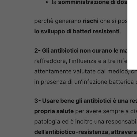
la
somministrazione di dosi i
perchè generano
rischi
che si posso
lo sviluppo di batteri resistenti
.
2- Gli antibiotici non curano le malatti
raffreddore, l’influenza e altre infezio
attentamente valutate dal medico, che
in presenza di un’infezione batterica o
3- Usare bene gli antibiotici è una re
propria salute
per avere sempre a dis
patologia ed è inoltre una responsabil
dell’antibiotico-resistenza, attravers