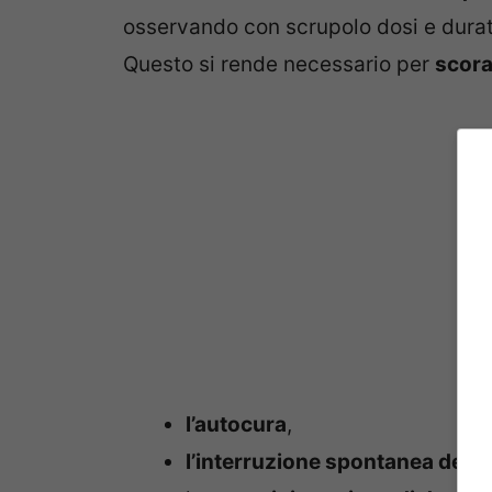
osservando con scrupolo dosi e durat
Questo si rende necessario per
scora
l’autocura
,
l’interruzione spontanea della