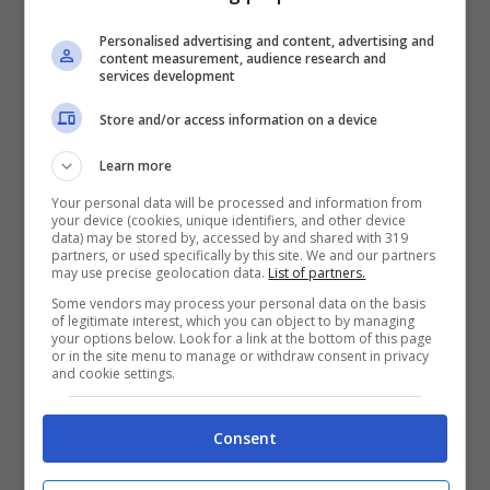
Personalised advertising and content, advertising and
content measurement, audience research and
services development
Store and/or access information on a device
Learn more
Your personal data will be processed and information from
your device (cookies, unique identifiers, and other device
data) may be stored by, accessed by and shared with 319
partners, or used specifically by this site. We and our partners
may use precise geolocation data.
List of partners.
Some vendors may process your personal data on the basis
of legitimate interest, which you can object to by managing
Questo è MIO FIGLIO e io lo amo
. Calze
your options below. Look for a link at the bottom of this page
or in the site menu to manage or withdraw consent in privacy
con i cuori e tutto il resto!
and cookie settings.
Consent
Sentitevi liberi di condividere. Mi
piacerebbe davvero assicurarmi che