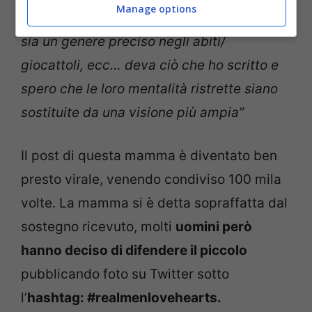
Manage options
questa donna e chiunque altro pensi che ci
sia un genere preciso negli abiti/
giocattoli, ecc… deva ciò che ho scritto e
spero che le loro mentalità ristrette siano
sostituite da una visione più ampia”
Il post di questa mamma è diventato ben
presto virale, venendo condiviso 100 mila
volte. La mamma si è detta sopraffatta dal
sostegno ricevuto, molti
uomini però
hanno deciso di difendere il piccolo
pubblicando foto su Twitter sotto
l’
hashtag: #realmenlovehearts.