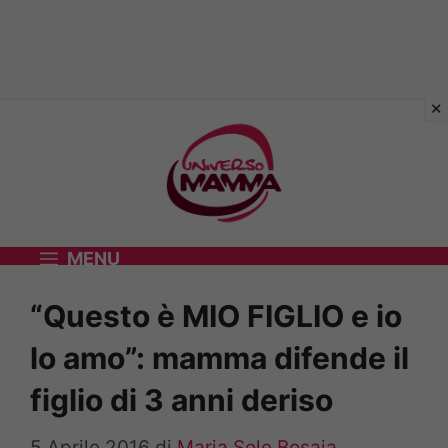
Vai
al
contenuto
MENU
“Questo è MIO FIGLIO e io
lo amo”: mamma difende il
figlio di 3 anni deriso
5 Aprile 2016
di
Maria Sole Bosaia