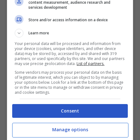
content measurement, audience research and
services development
piccolo Grotto sorrideranno, si divertiranno
Store and/or access information on a device
e si emozioneranno.
Learn more
In conclusione, il film è davvero una
Your personal data will be processed and information from
your device (cookies, unique identifiers, and other device
piacevole visione adatta a grandi e piccini,
data) may be stored by, accessed by and shared with 319
partners, or used specifically by this site. We and our partners
perché di fatto è una deliziosa storia ricca
may use precise geolocation data.
List of partners.
di mistero e fantasia, una favola leggera,
Some vendors may process your personal data on the basis
of legitimate interest, which you can object to by managing
un viaggio di crescita, ma soprattutto una
your options below. Look for a link at the bottom of this page
or in the site menu to manage or withdraw consent in privacy
and cookie settings.
lezione di vita importante e magicamente
educativa.
Consent
Manage options