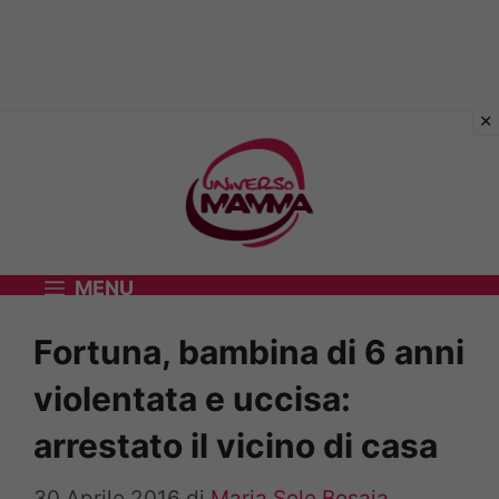
Vai
al
contenuto
MENU
Fortuna, bambina di 6 anni
violentata e uccisa:
arrestato il vicino di casa
30 Aprile 2016
di
Maria Sole Bosaia