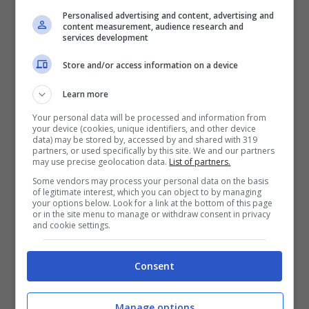
necessaria la “colpevole” partecipazione
Personalised advertising and content, advertising and
content measurement, audience research and
di tutti gli inquilini di Parco Verde
, a cui
services development
Raimondo Caputo incuteva terrore.
L’uomo
Store and/or access information on a device
ha sempre negato di essersi trovato nello
Learn more
stabile il giorno della morte della bimba e
Your personal data will be processed and information from
your device (cookies, unique identifiers, and other device
nessuno ha mai avuto il coraggio di
data) may be stored by, accessed by and shared with 319
partners, or used specifically by this site. We and our partners
contraddirlo, solo i bambini.
may use precise geolocation data.
List of partners.
Some vendors may process your personal data on the basis
of legitimate interest, which you can object to by managing
Altrettanto inquietante è la
sottrazione
your options below. Look for a link at the bottom of this page
or in the site menu to manage or withdraw consent in privacy
della scarpa di Fortuna
, misteriosamente
and cookie settings.
scomparsa dal luogo del delitto. La
Consent
colpevole è l’inquilina dell’ottavo piano che
aveva negato di aver visto Caputo sul
Manage options