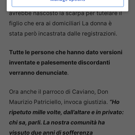
pianerottolo con la bambina. La donna
avrebbe nascosto la scarpa per tutelare il
figlio che era ai domiciliari La donna è
stata però incastrata dalle registrazioni.
Tutte le persone che hanno dato versioni
inventate e palesemente discordanti
verranno denunciate
.
Ora anche il parroco di Caviano, Don
Maurizio Patriciello, invoca giustizia.
“Ho
ripetuto mille volte, dall’altare e in privato:
chi sa, parli. La nostra comunità ha
vissuto due anni di sofferenza