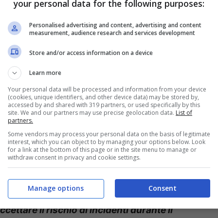
cadute del bimbo.
your personal data for the following purposes:
Personalised advertising and content, advertising and content
measurement, audience research and services development
Store and/or access information on a device
Learn more
Your personal data will be processed and information from your device
(cookies, unique identifiers, and other device data) may be stored by,
accessed by and shared with 319 partners, or used specifically by this
site. We and our partners may use precise geolocation data.
List of
partners.
Some vendors may process your personal data on the basis of legitimate
interest, which you can object to by managing your options below. Look
for a link at the bottom of this page or in the site menu to manage or
withdraw consent in privacy and cookie settings.
e svedese, vuole rassicurare i suoi clienti.
t si esprime così: “
quando ci vengono
Manage options
Consent
ezza legati all’uso dei nostri prodotti,
ettare il rischio di incidenti durante il