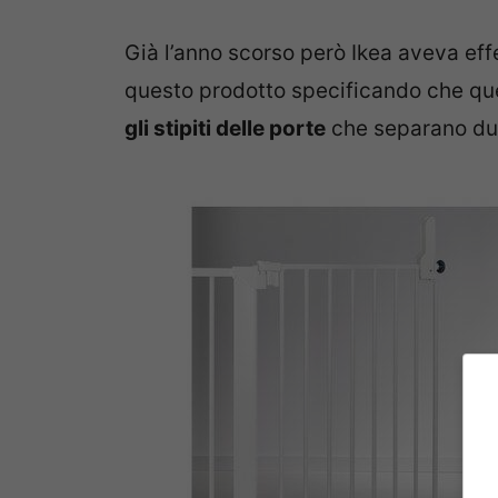
Già l’anno scorso però Ikea aveva effe
questo prodotto specificando che qu
gli stipiti delle porte
che separano due