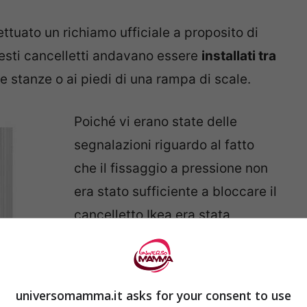
ttuato un richiamo ufficiale a proposito di
esti cancelletti andavano essere
installati tra
 stanze o ai piedi di una rampa di scale.
Poiché vi erano state delle
segnalazioni riguardo al fatto
che il fissaggio a pressione non
era stato sufficiente a bloccare il
cancelletto Ikea era stata
costretta ad ammettere che, se
montato in cima alle scale,
esisteva il concreto pericolo di
universomamma.it asks for your consent to use