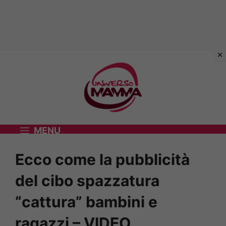
Vai
al
contenuto
MENU
Ecco come la pubblicità
del cibo spazzatura
“cattura” bambini e
ragazzi – VIDEO