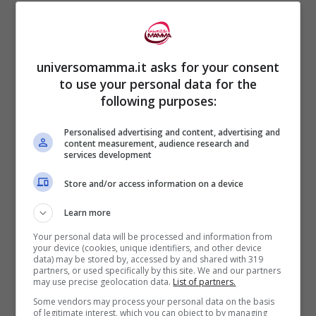
universomamma.it asks for your consent
to use your personal data for the
following purposes:
Lo HIF ha rilevato che questi brand
Personalised advertising and content, advertising and
content measurement, audience research and
utilizzano di proposito un
forte appeal per i
services development
ragazzi e i piccoli
:
Store and/or access information on a device
Learn more
grafica accattivante
Your personal data will be processed and information from
immagini forti
your device (cookies, unique identifiers, and other device
data) may be stored by, accessed by and shared with 319
enfasi su umorismo e
partners, or used specifically by this site. We and our partners
may use precise geolocation data.
List of partners.
intrattenimento
Some vendors may process your personal data on the basis
of legitimate interest, which you can object to by managing