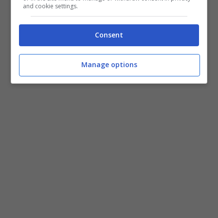
and cookie settings.
sono in qualche modo inclinati.
Consent
I ricercatori non sanno se il riposo
favorisce il concepimento perché non c’è
Manage options
stato uno studio approfondito al riguardo.