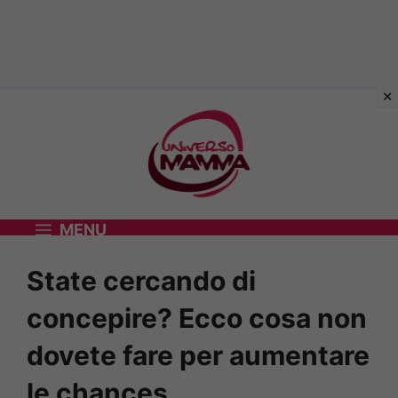
Vai
al
contenuto
MENU
State cercando di
concepire? Ecco cosa non
dovete fare per aumentare
le chances