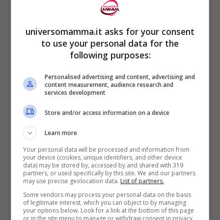
immobile dopo il trattamento”
dichiara Joukje van Rijswijk, che ha
universomamma.it asks for your consent
guidato la ricerca.
to use your personal data for the
following purposes:
Questi risultati sono suffragati anche da
Personalised advertising and content, advertising and
altre evidenze.
content measurement, audience research and
services development
Store and/or access information on a device
Ormai si sa che lo
sperma può
sopravvivere nell’utero per diversi giorni
,
Learn more
dunque non c’è ragione per cui il riposo
Your personal data will be processed and information from
your device (cookies, unique identifiers, and other device
dovrebbe influenzare tutto questo.
data) may be stored by, accessed by and shared with 319
partners, or used specifically by this site. We and our partners
Bisogna aggiungere inoltre che,
may use precise geolocation data.
List of partners.
Some vendors may process your personal data on the basis
differentemente da quanto si pensa
utero
of legitimate interest, which you can object to by managing
your options below. Look for a link at the bottom of this page
e vagina non sono perfettamente allineati
,
or in the site menu to manage or withdraw consent in privacy