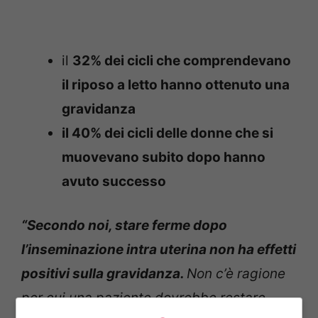
il
32% dei cicli che comprendevano
il riposo a letto hanno ottenuto una
gravidanza
il 40% dei cicli delle donne che si
muovevano subito dopo hanno
avuto successo
“Secondo noi, stare ferme dopo
l’inseminazione intra uterina non ha effetti
positivi sulla gravidanza.
Non c’è ragione
per cui una paziente dovrebbe restare