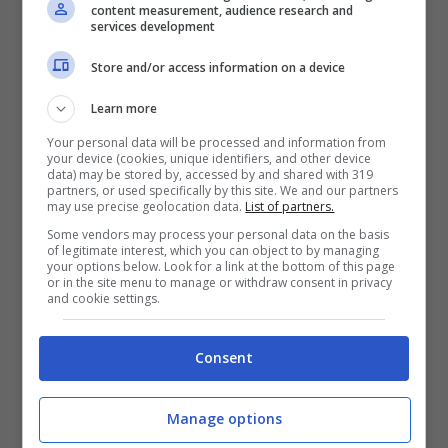
In sostanza,
Un poliziotto all’asilo
si
content measurement, audience research and
services development
configura come una commedia esilarante
Store and/or access information on a device
e leggera che saprà intrattenere
piacevolmente i vostri pargoli. Inoltre, nei
Learn more
contenuti extra del dvd, troverete anche
Your personal data will be processed and information from
your device (cookies, unique identifiers, and other device
sette brillanti scene tagliate, due minuti di
data) may be stored by, accessed by and shared with 319
partners, or used specifically by this site. We and our partners
errori e papere e un making of di cinque
may use precise geolocation data.
List of partners.
Some vendors may process your personal data on the basis
minuti intitolato
Un poliziotto all’asilo: sotto
of legitimate interest, which you can object to by managing
your options below. Look for a link at the bottom of this page
copertura
.
or in the site menu to manage or withdraw consent in privacy
and cookie settings.
Allora Unimamme, che ne dite di tornare a
Consent
scuola con il poliziotto e pseudo maestro
Dolph Lundgren? Le risate sono
Manage options
assicurate!